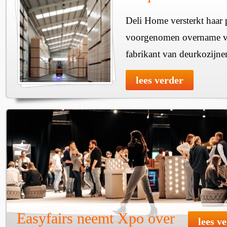
Deli Home versterkt haar 
voorgenomen overname v
fabrikant van deurkozijne
lees verder
Easyfairs neemt Xpo over
lees v