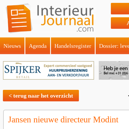
Nieuws
Agenda
Handelsregister
Dossier: lev
< terug naar het overzicht
Jansen nieuwe directeur Modint