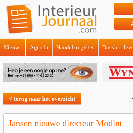
Nieuws
Agenda
Handelsregister
Dossier: lev
< terug naar het overzicht
Jansen nieuwe directeur Modint