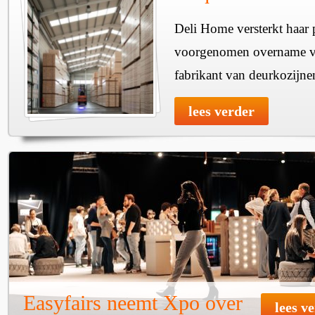
Deli Home versterkt haar 
voorgenomen overname v
fabrikant van deurkozijne
lees verder
Easyfairs neemt Xpo over
lees v