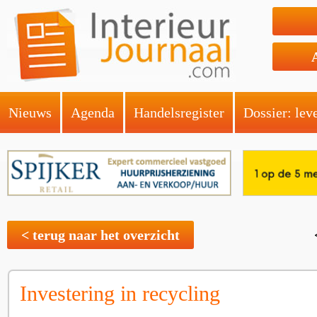
Nieuws
Agenda
Handelsregister
Dossier: lev
< terug naar het overzicht
Investering in recycling