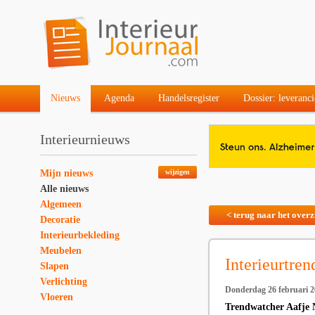
Nieuws
Agenda
Handelsregister
Dossier: leveranci
Interieurnieuws
Mijn nieuws
wijzigen
Alle nieuws
Algemeen
< terug naar het overz
Decoratie
Interieurbekleding
Meubelen
Interieurtre
Slapen
Verlichting
Donderdag 26 februari 
Vloeren
Trendwatcher Aafje N