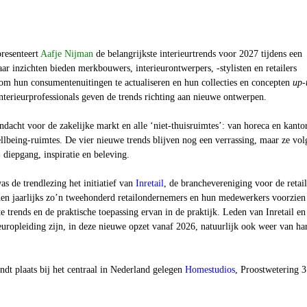
resenteert
Aafje Nijman
de belangrijkste interieurtrends voor 2027 tijdens een
aar inzichten bieden merkbouwers, interieurontwerpers, -stylisten en retailers
 om hun consumentenuitingen te actualiseren en hun collecties en concepten
up-
nterieurprofessionals geven de trends richting aan nieuwe ontwerpen.
andacht voor de zakelijke markt en alle ‘niet-thuisruimtes’: van horeca en kanto
llbeing-ruimtes. De vier nieuwe trends blijven nog een verrassing, maar ze vol
: diepgang, inspiratie en beleving.
as de trendlezing het initiatief van
Inretail
, de branchevereniging voor de retail
n jaarlijks zo’n tweehonderd retailondernemers en hun medewerkers voorzien
e trends en de praktische toepassing ervan in de praktijk. Leden van Inretail en
europleiding zijn, in deze nieuwe opzet vanaf 2026, natuurlijk ook weer van ha
ndt plaats bij het centraal in Nederland gelegen
Homestudios
, Proostwetering 3