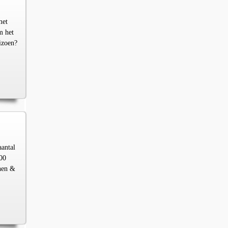
met
m het
izoen?
aantal
00
chen &