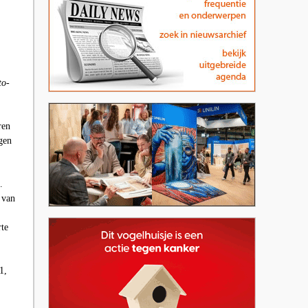
to-
ren
gen
.
 van
rte
1,