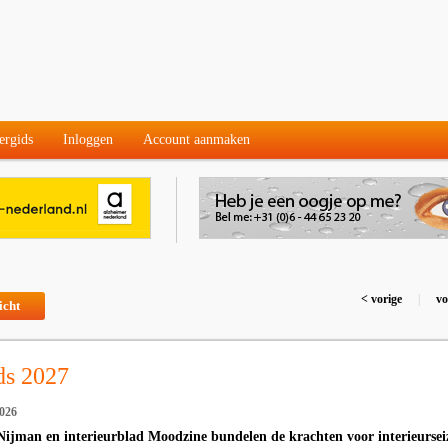
ergids
Inloggen
Account aanmaken
< vorige
|
vo
icht
nds 2027
2026
ijman en interieurblad Moodzine bundelen de krachten voor interieursei