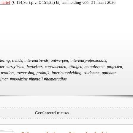
-tarief
(€ 114,95 i.p.v. € 151,25) bij aanmelding vóór 31 maart 2026.
dlezing, trends, interieurtrends, ontwerpen, interieurprofessionals,
nterieurstylisten, bezoekers, consumenten, uitingen, actualiseren, projecten,
 retailers, toepassing, praktijk, interieuropleiding, studenten, uptodate,
nijman #moodzine #inretail #homestudios
Gerelateerd nieuws