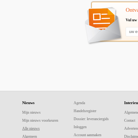
Ontva
Vul uw 
Nieuws
Interie
Agenda
Handelsregister
Mijn nieuws
Algemen
Dossier: leveranciergids
Mijn nieuws voorkeuren
Contact
Inloggen
Alle nieuws
Adverter
Account aanmaken
Algemeen
Disclaime