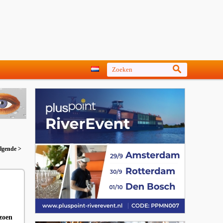
lgende >
zoen