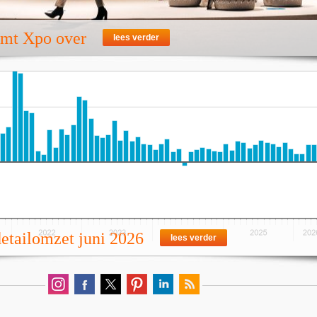
emt Xpo over
lees verder
detailomzet juni 2026
lees verder