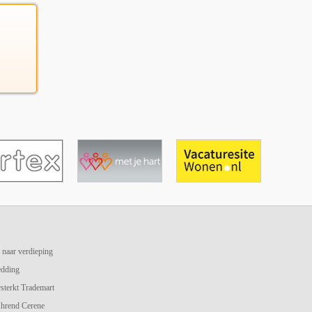
 naar verdieping
edding
terkt Trademart
hrend Cerene