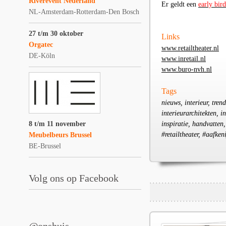
Riverevent Nederland
Er geldt een
early bird
NL-Amsterdam-Rotterdam-Den Bosch
27 t/m 30 oktober
Links
Orgatec
www.retailtheater.nl
DE-Köln
www.inretail.nl
www.buro-nvh.nl
Tags
nieuws, interieur, tren
interieurarchitekten, i
8 t/m 11 november
inspiratie, handvatten,
#retailtheater, #aafke
Meubelbeurs Brussel
BE-Brussel
Volg ons op Facebook