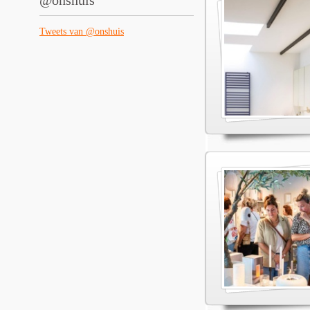
@onshuis
Tweets van @onshuis