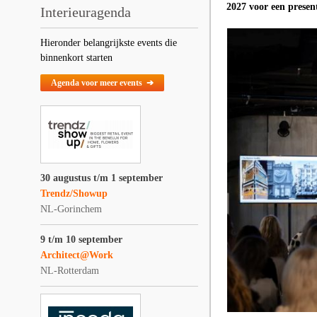
2027 voor een present
Interieuragenda
Hieronder belangrijkste events die
binnenkort starten
Agenda voor meer events ➔
30 augustus t/m 1 september
Trendz/Showup
NL-Gorinchem
9 t/m 10 september
Architect@Work
NL-Rotterdam