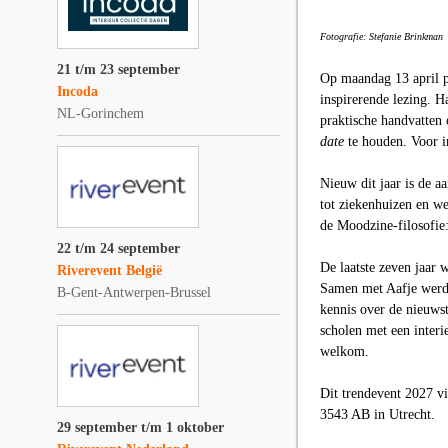
Fotografie: Stefanie Brinkman
21 t/m 23 september
Op maandag 13 april p
Incoda
inspirerende lezing. H
NL-Gorinchem
praktische handvatten
date
te houden. Voor i
Nieuw dit jaar is de a
tot ziekenhuizen en we
de
Moodzine-
filosofie
22 t/m 24 september
De laatste zeven jaar w
Riverevent België
Samen met Aafje werde
B-Gent-Antwerpen-Brussel
kennis over de nieuwst
scholen met een interi
welkom.
Dit
trendevent 2027
vi
3543 AB in Utrecht.
29 september t/m 1 oktober