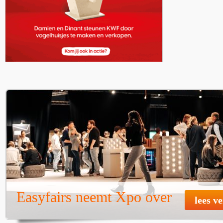
Easyfairs neemt Xpo over
lees v