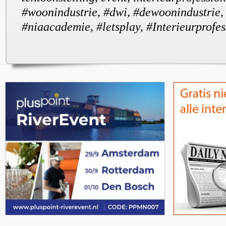
#woonindustrie, #dwi, #dewoonindustrie, 
#niaacademie, #letsplay, #Interieurprofe