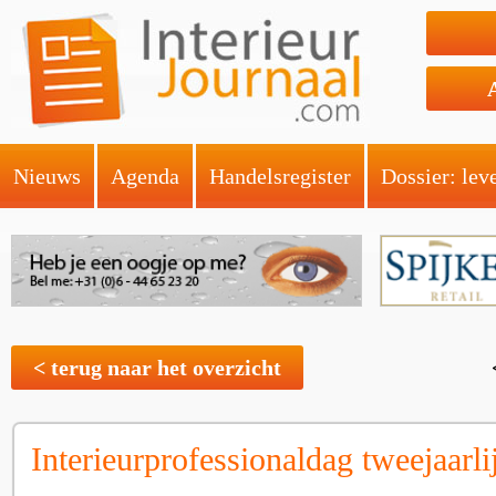
Nieuws
Agenda
Handelsregister
Dossier: lev
< terug naar het overzicht
Interieurprofessionaldag tweejaarli