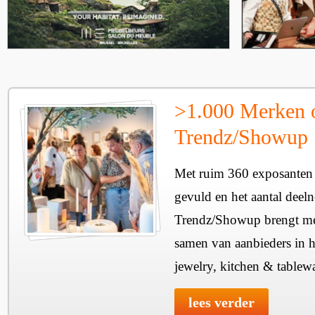
>1.000 Merken 
Trendz/Showup
Met ruim 360 exposanten i
gevuld en het aantal deel
Trendz/Showup brengt mee
samen van aanbieders in h
jewelry, kitchen & tablewa
lees verder