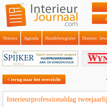
Nieuws
Agenda
Handelsregister
Dossier: lev
< terug naar het overzicht
Interieurprofessionaldag tweejaarli