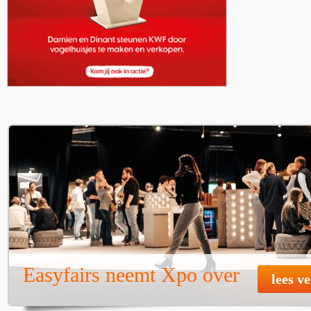
Easyfairs neemt Xpo over
lees v