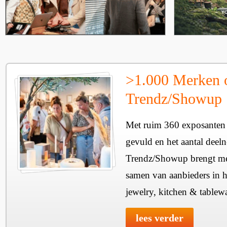
>1.000 Merken 
Trendz/Showup
Met ruim 360 exposanten i
gevuld en het aantal deel
Trendz/Showup brengt mee
samen van aanbieders in h
jewelry, kitchen & tablewa
lees verder