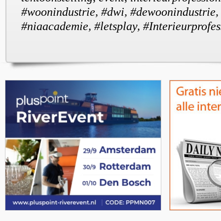
#woonindustrie, #dwi, #dewoonindustrie, 
#niaacademie, #letsplay, #Interieurprofe