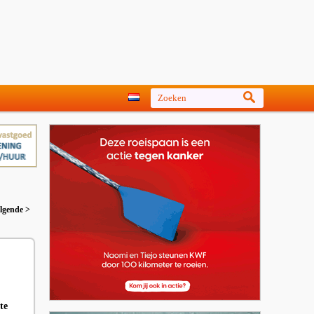
lgende >
te