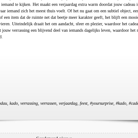
iemand te kijken. Het maakt een verjaardag extra warm doordat jouw cadeau i
aar iemand zich het meest thuis voelt. Of het nu gaat om een subtiel object, ee
of een item dat de ruimte net dat beetje meer karakter geeft, het blijft een mooi
eren. Uiteindelijk draait het om aandacht, sfeer en plezier, waardoor het cade
dt jouw verrassing een blijvend deel van iemands dagelijks leven, waardoor het 
d.
cadau, kado, verrassing, verrassen, verjaardag, feest, #yoursurprise, #kado, #ca