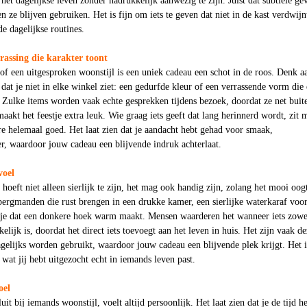
het dagelijkse leven zonder nadrukkelijk aanwezig te zijn. Juist dat subtiele ge
 ze blijven gebruiken. Het is fijn om iets te geven dat niet in de kast verdwijn
de dagelijkse routines.
rassing die karakter toont
 of een uitgesproken woonstijl is een uniek cadeau een schot in de roos. Denk a
 dat je niet in elke winkel ziet: een gedurfde kleur of een verrassende vorm die
 Zulke items worden vaak echte gesprekken tijdens bezoek, doordat ze net buit
aakt het feestje extra leuk. Wie graag iets geeft dat lang herinnerd wordt, zit 
re helemaal goed. Het laat zien dat je aandacht hebt gehad voor smaak,
er, waardoor jouw cadeau een blijvende indruk achterlaat.
voel
hoeft niet alleen sierlijk te zijn, het mag ook handig zijn, zolang het mooi oog
bergmanden die rust brengen in een drukke kamer, een sierlijke waterkaraf voo
mpje dat een donkere hoek warm maakt. Mensen waarderen het wanneer iets zowe
kelijk is, doordat het direct iets toevoegt aan het leven in huis. Het zijn vaak d
agelijks worden gebruikt, waardoor jouw cadeau een blijvende plek krijgt. Het i
s wat jij hebt uitgezocht echt in iemands leven past.
oel
it bij iemands woonstijl, voelt altijd persoonlijk. Het laat zien dat je de tijd h