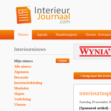
Nieuws
Agenda
Handelsregister
Dossier: leveranci
Interieurnieuws
Mijn nieuws
wijzigen
Alle nieuws
Algemeen
< terug naar het overz
Decoratie
Interieurbekleding
Meubelen
interieurinsp
Slapen
Verlichting
Zaterdag 29 november 2
Vloeren
[Sponsored artikel] -