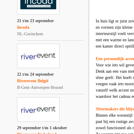
21 t/m 23 september
In huis ligt er juist 
Incoda
en vormen zijn kleine 
interieurstijl voelt v
NL-Gorinchem
met een warme en land
een kamer direct optil
Een persoonlijk acce
Voor wie iets wil geve
Denk aan een vaas met 
22 t/m 24 september
sfeer geeft. Het hoeft 
Riverevent België
voegen vaak iets moois
B-Gent-Antwerpen-Brussel
vanzelf welk accent no
waardoor het cadeau e
Sfeermakers die blij
Binnen elke woonstijl 
past bij een rustige av
29 september t/m 1 oktober
zowel functioneel als 