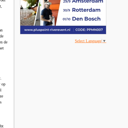
voel
t,
an
 de
Select Language
▼
en de
met
t.
r op
l
eze
s
ebt