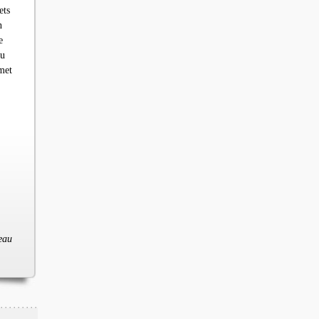
ets
n
e
au
met
deau