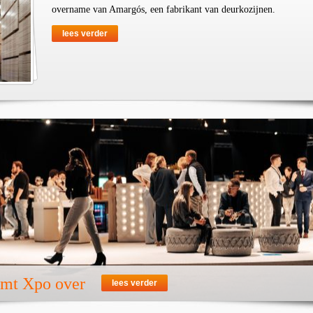
overname van Amargós, een fabrikant van deurkozijnen.
lees verder
emt Xpo over
lees verder