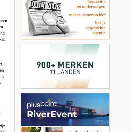
turen
en
and
 kan
t.
een
ems
k
ur
ijn.