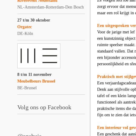
Ze voegen iets toe aan 
Riverevent Nederland
zorgt ervoor dat mensen
NL-Amsterdam-Rotterdam-Den Bosch
maar een rol krijgt in 
27 t/m 30 oktober
Een uitgesproken ver
Orgatec
Voor de jarige met lef
DE-Köln
een kunstzinnig object
ruimte speelser maakt.
standaard vallen. Dat m
een bijzonder accessoi
persoonlijkheid en sfe
8 t/m 11 november
Praktisch met stijlge
Meubelbeurs Brussel
Een verjaardagscadeau 
BE-Brussel
Denk aan stijlvolle op
tafel of een klein la
functioneel als aantrek
Volg ons op Facebook
praktische items die d
fijn om te zien dat iet
Een interieur vol gev
Een geschenk dat aanslu