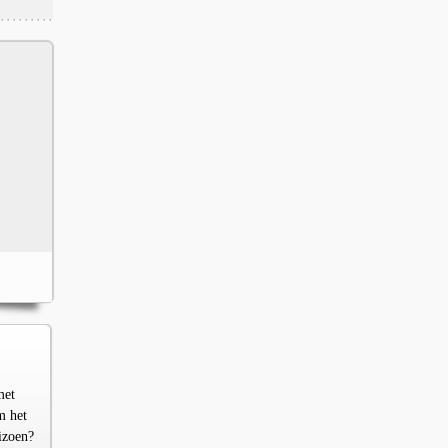
met
m het
izoen?