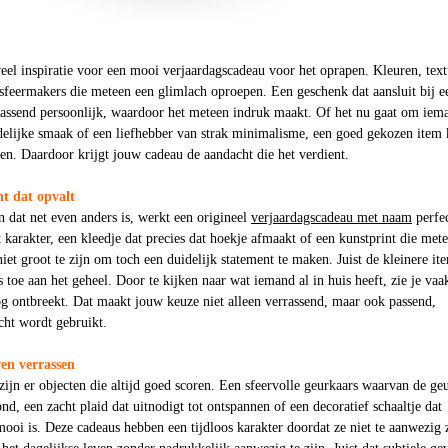
zoveel inspiratie voor een mooi verjaardagscadeau voor het oprapen. Kleuren, tex
sfeermakers die meteen een glimlach oproepen. Een geschenk dat aansluit bij e
errassend persoonlijk, waardoor het meteen indruk maakt. Of het nu gaat om iem
elijke smaak of een liefhebber van strak minimalisme, een goed gekozen item
len. Daardoor krijgt jouw cadeau de aandacht die het verdient.
nt dat opvalt
n dat net even anders is, werkt een origineel
verjaardagscadeau met naam
perfec
karakter, een kleedje dat precies dat hoekje afmaakt of een kunstprint die met
niet groot te zijn om toch een duidelijk statement te maken. Juist de kleinere it
 toe aan het geheel. Door te kijken naar wat iemand al in huis heeft, zie je vaa
g ontbreekt. Dat maakt jouw keuze niet alleen verrassend, maar ook passend,
cht wordt gebruikt.
ven verrassen
zijn er objecten die altijd goed scoren. Een sfeervolle geurkaars waarvan de ge
ond, een zacht plaid dat uitnodigt tot ontspannen of een decoratief schaaltje dat
mooi is. Deze cadeaus hebben een tijdloos karakter doordat ze niet te aanwezig z