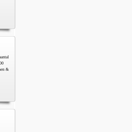
aantal
00
chen &