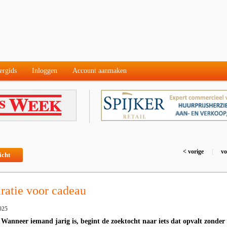
ergids
Inloggen
Account aanmaken
< vorige
|
vo
icht
iratie voor cadeau
025
 Wanneer iemand jarig is, begint de zoektocht naar iets dat opvalt zonder 