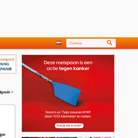
lgende >
gse