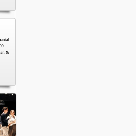
aantal
00
chen &