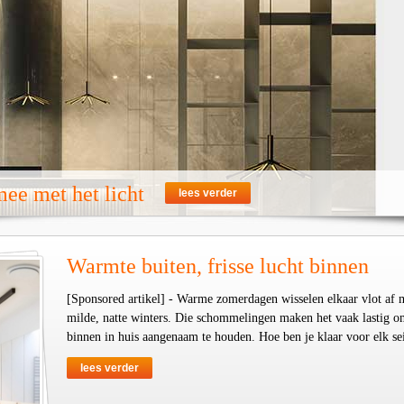
ee met het licht
lees verder
Warmte buiten, frisse lucht binnen
[Sponsored artikel] - Warme zomerdagen wisselen elkaar vlot af 
milde, natte winters. Die schommelingen maken het vaak lastig o
binnen in huis aangenaam te houden. Hoe ben je klaar voor elk se
lees verder