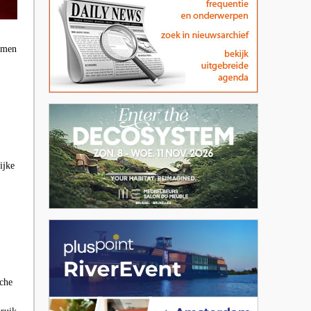
namen
ijke
che