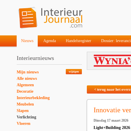
Nieuws
Agenda
Handelsregister
Dossier: leveranci
Interieurnieuws
Mijn nieuws
wijzigen
Alle nieuws
Algemeen
< terug naar het overz
Decoratie
Interieurbekleding
Meubelen
Innovatie ve
Slapen
Verlichting
Dinsdag 17 maart 2026
Vloeren
Light+Building 2026 l