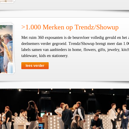
>1.000 Merken op Trendz/Showup
Met ruim 360 exposanten is de beursvloer volledig gevuld en het 
deelnemers verder gegroeid. Trendz/Showup brengt meer dan 1.0
labels samen van aanbieders in home, flowers, gifts, jewelry, kit
tableware, kids en stationery.
lees verder