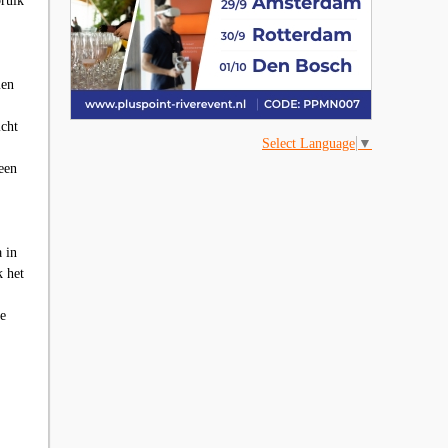
bruik
men
icht
Select Language
▼
een
a in
k het
ie