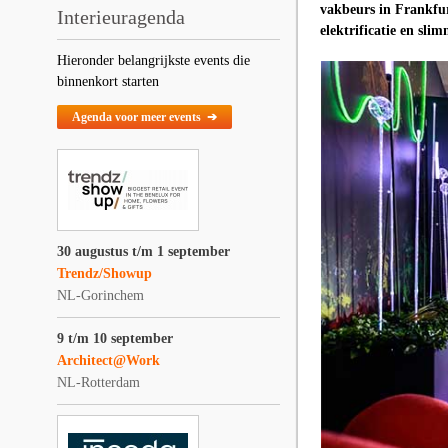
vakbeurs in Frankfur
Interieuragenda
elektrificatie en sli
Hieronder belangrijkste events die
binnenkort starten
Agenda voor meer events ➔
30 augustus t/m 1 september
Trendz/Showup
NL-Gorinchem
9 t/m 10 september
Architect@Work
NL-Rotterdam