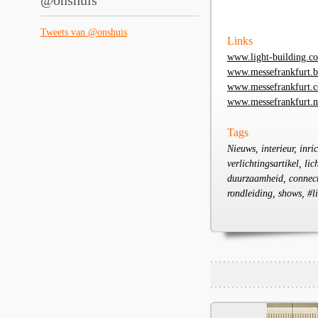
@onshuis
Tweets van @onshuis
Links
www.light-building.c
www.messefrankfurt.b
www.messefrankfurt.
www.messefrankfurt.n
Tags
Nieuws, interieur, inri
verlichtingsartikel, l
duurzaamheid, connecti
rondleiding, shows, #l