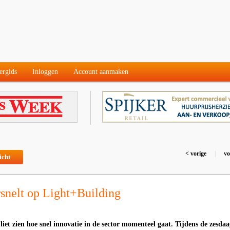
ergids
Inloggen
Account aanmaken
< vorige
|
vo
icht
rsnelt op Light+Building
iet zien hoe snel innovatie in de sector momenteel gaat. Tijdens de zesdaa