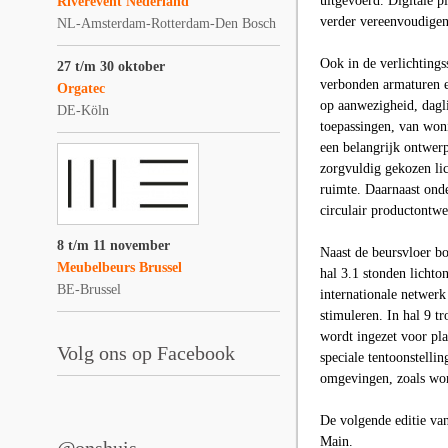
uitgevoerd. Digitale p
Riverevent Nederland
verder vereenvoudigen
NL-Amsterdam-Rotterdam-Den Bosch
Ook in de verlichtings
27 t/m 30 oktober
verbonden armaturen e
Orgatec
op aanwezigheid, dagli
DE-Köln
toepassingen, van wonin
een belangrijk ontwer
zorgvuldig gekozen lic
ruimte. Daarnaast onde
circulair productontwe
8 t/m 11 november
Naast de beursvloer b
Meubelbeurs Brussel
hal 3.1 stonden lichto
BE-Brussel
internationale netwer
stimuleren. In hal 9 tr
wordt ingezet voor pl
Volg ons op Facebook
speciale tentoonstelli
omgevingen, zoals won
De volgende editie va
Main.