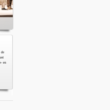
 de
ast
p- en