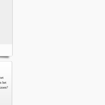
met
m het
izoen?