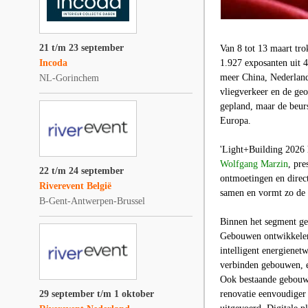
21 t/m 23 september
Van 8 tot 13 maart tro
Incoda
1.927 exposanten uit 
meer China, Nederland,
NL-Gorinchem
vliegverkeer en de geo
gepland, maar de beurs
Europa.
'Light+Building 2026 h
Wolfgang Marzin
, pre
22 t/m 24 september
ontmoetingen en direct
Riverevent België
samen en vormt zo de 
B-Gent-Antwerpen-Brussel
Binnen het segment ge
Gebouwen ontwikkelen z
intelligent energienet
verbinden gebouwen, ele
Ook bestaande gebouwe
29 september t/m 1 oktober
renovatie eenvoudiger