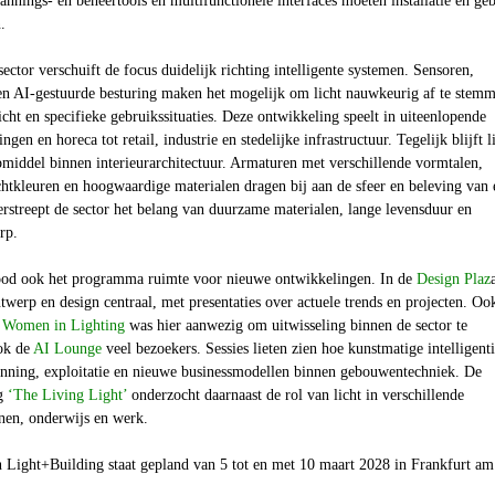
lannings- en beheertools en multifunctionele interfaces moeten installatie en ge
.
sector verschuift de focus duidelijk richting intelligente systemen. Sensoren,
n AI-gestuurde besturing maken het mogelijk om licht nauwkeurig af te stem
cht en specifieke gebruikssituaties. Deze ontwikkeling speelt in uiteenlopende
gen en horeca tot retail, industrie en stedelijke infrastructuur. Tegelijk blijft l
pmiddel binnen interieurarchitectuur. Armaturen met verschillende vormtalen,
htkleuren en hoogwaardige materialen dragen bij aan de sfeer en beleving van 
rstreept de sector het belang van duurzame materialen, lange levensduur en
rp.
ood ook het programma ruimte voor nieuwe ontwikkelingen. In de
Design Plaz
ntwerp en design centraal, met presentaties over actuele trends en projecten. Oo
k
Women in Lighting
was hier aanwezig om uitwisseling binnen de sector te
ok de
AI Lounge
veel bezoekers. Sessies lieten zien hoe kunstmatige intelligent
anning, exploitatie en nieuwe businessmodellen binnen gebouwentechniek. De
ng
‘The Living Light’
onderzocht daarnaast de rol van licht in verschillende
en, onderwijs en werk.
n Light+Building staat gepland van 5 tot en met 10 maart 2028 in Frankfurt am