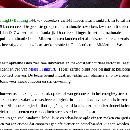
k
Light+Building
144.767 bezoekers uit 143 landen naar Frankfurt. In totaal 
49 landen deel. De grootste groepen internationale bezoekers kwamen uit onder
 Italië, Zwitserland en Frankrijk. Door beperkingen in het internationale
politieke situatie in het Midden-Oosten konden niet alle bezoekers reizen zoals
 bevestigde opnieuw haar sterke positie in Duitsland en in Midden- en West-
eeft opnieuw laten zien hoe innovatief en toekomstgericht deze sector is,' zegt
sident en
ceo
van
Messe Frankfurt
. 'Tegelijkertijd blijkt hoe belangrijk persoonl
 contact blijven. De beurs brengt industrie, vakhandel, planners en ontwerpers
basis voor nieuwe ideeën en samenwerking.'
bouwentechniek lag de nadruk op de rol van gebouwen in het energiesysteem.
ich steeds vaker van passieve energieverbruikers tot actieve schakels in een
werk. Slimme energiedistributie, geïntegreerd laadbeheer en bidirectioneel laden
ktriciteitsnetten en e-mobiliteit steeds sterker met elkaar.
n kregen veel aandacht. Modulaire en schaalbare oplossingen maken energetis
 en zorgen ervoor dat aanpassingen efficiënter en betaalbaarder kunnen worden