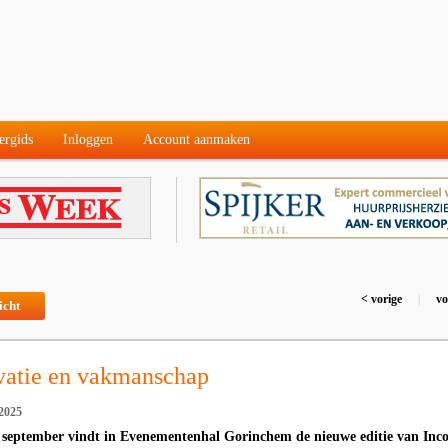
ergids
Inloggen
Account aanmaken
< vorige
|
vo
icht
vatie en vakmanschap
2025
3 september vindt in Evenementenhal Gorinchem de nieuwe editie van Inc