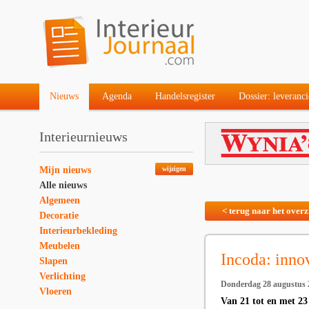
Nieuws
Agenda
Handelsregister
Dossier: leveranci
Interieurnieuws
Mijn nieuws
wijzigen
Alle nieuws
Algemeen
< terug naar het overz
Decoratie
Interieurbekleding
Meubelen
Incoda: inno
Slapen
Verlichting
Donderdag 28 augustus 
Vloeren
Van 21 tot en met 2