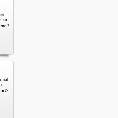
met
m het
izoen?
aantal
00
chen &