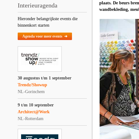
plaats. De beurs bre
Interieuragenda
wandbekleding, meube
Hieronder belangrijkste events die
binnenkort starten
Agenda voor meer events ➔
30 augustus t/m 1 september
Trendz/Showup
NL-Gorinchem
9 t/m 10 september
Architect@Work
NL-Rotterdam