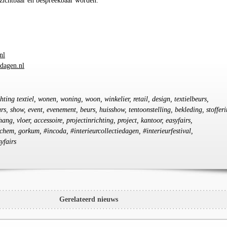
 zichtbaar en bespreekbaar worden.
nl
edagen.nl
chting textiel, wonen, woning, woon, winkelier, retail, design, textielbeurs,
rs, show, event, evenement, beurs, huisshow, tentoonstelling, bekleding, stofferi
ang, vloer, accessoire, projectinrichting, project, kantoor, easyfairs,
hem, gorkum, #incoda, #interieurcollectiedagen, #interieurfestival,
yfairs
Gerelateerd nieuws