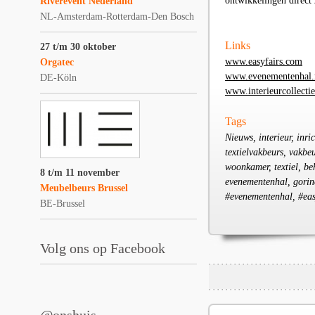
ontwikkelingen direct
Riverevent Nederland
NL-Amsterdam-Rotterdam-Den Bosch
Links
27 t/m 30 oktober
www.easyfairs.com
Orgatec
www.evenementenhal.
DE-Köln
www.interieurcollecti
Tags
Nieuws, interieur, inri
textielvakbeurs, vakbeu
woonkamer, textiel, beh
8 t/m 11 november
evenementenhal, gorinc
Meubelbeurs Brussel
#evenementenhal, #eas
BE-Brussel
Volg ons op Facebook