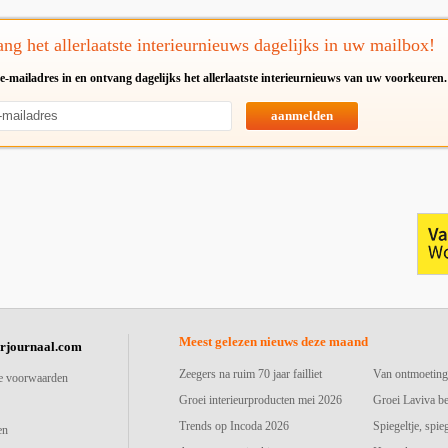
ng het allerlaatste interieurnieuws dagelijks in uw mailbox!
e-mailadres in en ontvang dagelijks het allerlaatste interieurnieuws van uw voorkeuren.
aanmelden
Meest gelezen nieuws deze maand
urjournaal.com
Zeegers na ruim 70 jaar failliet
Van ontmoeting
e voorwaarden
Groei interieurproducten mei 2026
Groei Laviva b
Trends op Incoda 2026
Spiegeltje, spie
en