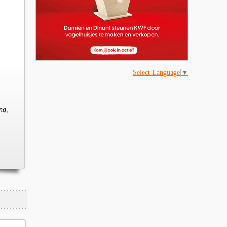
Select Language
▼
ng,