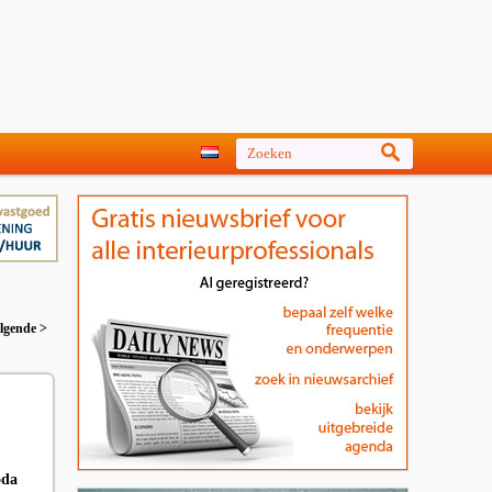
lgende >
oda