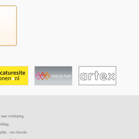
 naar verdieping
edding
geltje.. van chocola