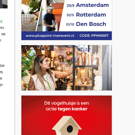
er
ers
- en
e
tie
en.
n
gs-