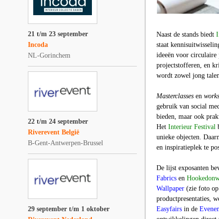
21 t/m 23 september
Naast de stands biedt
Incoda
staat kennisuitwisseli
ideeën voor circulaire
NL-Gorinchem
projectstofferen, en k
wordt zowel jong tale
Masterclasses
en
work
gebruik van social med
bieden, maar ook prak
22 t/m 24 september
Het
Interieur Festival
b
Riverevent België
unieke objecten. Daarm
B-Gent-Antwerpen-Brussel
en inspiratieplek te po
De lijst exposanten b
Fabrics
en
Hookedonw
Wallpaper
(zie foto op
productpresentaties, w
29 september t/m 1 oktober
Easyfairs
in de
Evenem