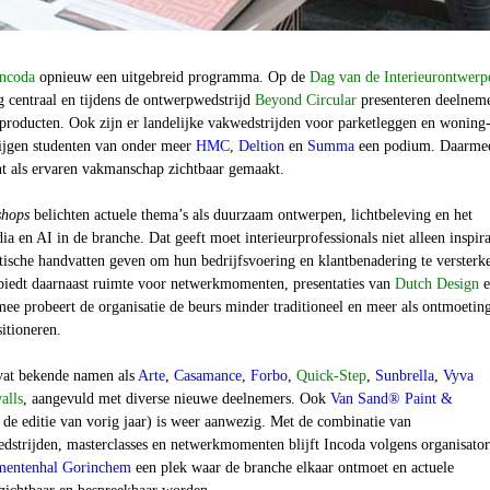
Incoda
opnieuw een uitgebreid programma. Op de
Dag van de Interieurontwerp
ng centraal en tijdens de ontwerpwedstrijd
Beyond Circular
presenteren deelnem
 producten. Ook zijn er landelijke vakwedstrijden voor parketleggen en woning
rijgen studenten van onder meer
HMC
,
Deltion
en
Summa
een podium. Daarme
nt als ervaren vakmanschap zichtbaar gemaakt.
shops
belichten actuele thema’s als duurzaam ontwerpen, lichtbeleving en het
ia en AI in de branche. Dat geeft moet interieurprofessionals niet alleen inspira
tische handvatten geven om hun bedrijfsvoering en klantbenadering te versterk
iedt daarnaast ruimte voor netwerkmomenten, presentaties van
Dutch Design
e
ee probeert de organisatie de beurs minder traditioneel en meer als ontmoetin
sitioneren.
evat bekende namen als
Arte
,
Casamance
,
Forbo
,
Quick-Step
,
Sunbrella
,
Vyva
alls
, aangevuld met diverse nieuwe deelnemers. Ook
Van Sand® Paint &
 de editie van vorig jaar) is weer aanwezig.
Met de combinatie van
edstrijden, masterclasses en netwerkmomenten blijft Incoda volgens organisator
entenhal Gorinchem
een plek waar de branche elkaar ontmoet en actuele