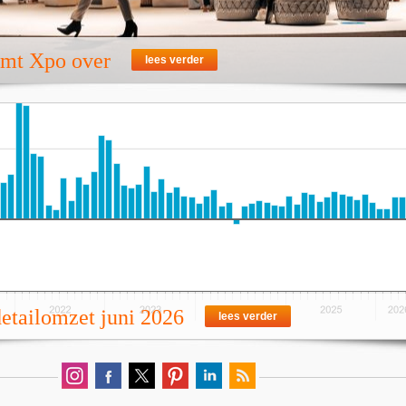
emt Xpo over
lees verder
detailomzet juni 2026
lees verder