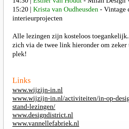
14:30 |
Esther van Houdt
- Milan Design 
15:20 |
Krista van Oudheusden
- Vintage 
interieurprojecten
Alle lezingen zijn kosteloos toegankelijk
zich via de twee link hieronder om zeker 
plek!
Links
www.wijzijn-in.nl
www.wijzijn-in.nl/activiteiten/in-op-desi
stand-lezingen/
www.designdistrict.nl
www.vannellefabriek.nl