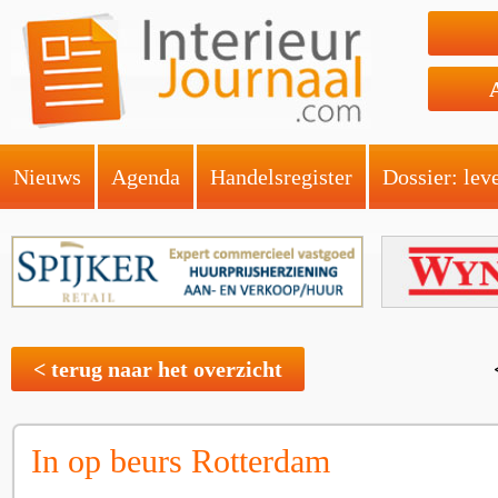
Nieuws
Agenda
Handelsregister
Dossier: lev
< terug naar het overzicht
In op beurs Rotterdam