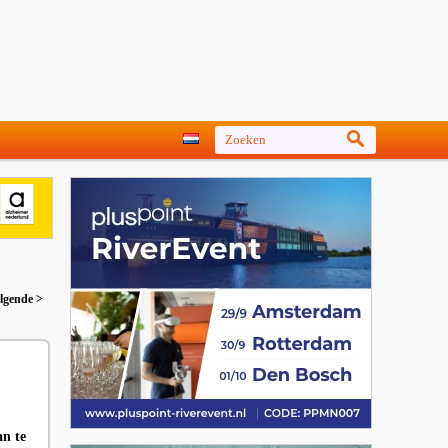
lgende >
an te