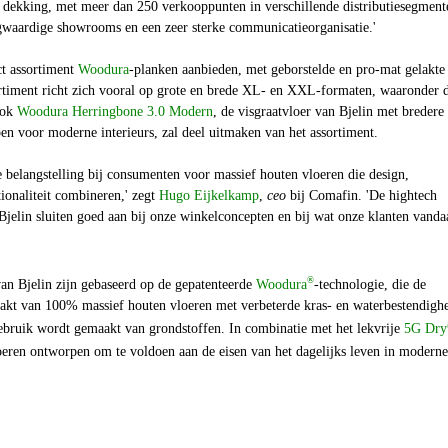
le dekking, met meer dan 250 verkooppunten in verschillende distributiesegment
waardige showrooms en een zeer sterke communicatieorganisatie.'
ct assortiment
Woodura
-planken aanbieden, met geborstelde en pro-mat gelakte
rtiment richt zich vooral op grote en brede XL- en XXL-formaten, waaronder 
Ook
Woodura Herringbone 3.0 Modern
, de visgraatvloer van Bjelin met bredere
en voor moderne interieurs, zal deel uitmaken van het assortiment.
 belangstelling bij consumenten voor massief houten vloeren die design,
ionaliteit combineren,' zegt
Hugo Eijkelkamp
,
ceo
bij Comafin. 'De hightech
jelin sluiten goed aan bij onze winkelconcepten en bij wat onze klanten vanda
®
n Bjelin zijn gebaseerd op de gepatenteerde
Woodura
-technologie
, die de
akt van 100% massief houten vloeren met verbeterde kras- en waterbestendighe
 gebruik wordt gemaakt van grondstoffen. In combinatie met het lekvrije
5G Dry
oeren ontworpen om te voldoen aan de eisen van het dagelijks leven in moderne