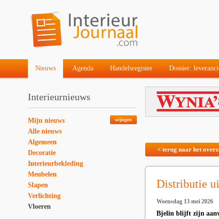
Nieuws
Agenda
Handelsregister
Dossier: leveranci
Interieurnieuws
Mijn nieuws
wijzigen
Alle nieuws
Algemeen
< terug naar het overz
Decoratie
Interieurbekleding
Meubelen
Distributie u
Slapen
Verlichting
Woensdag 13 mei 2026
Vloeren
Bjelin blijft zijn a