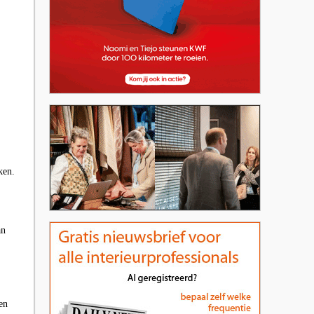
ken.
an
en