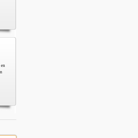
 en
en