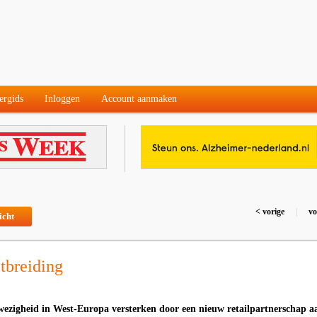
ergids
Inloggen
Account aanmaken
< vorige
|
vo
icht
itbreiding
anwezigheid in West-Europa versterken door een nieuw retailpartnerschap a