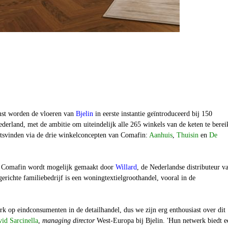
st worden de vloeren van
Bjelin
in eerste instantie geïntroduceerd bij 150
ederland, met de ambitie om uiteindelijk alle 265 winkels van de keten te berei
atsvinden via de drie winkelconcepten van Comafin:
Aanhuis
,
Thuisin
en
De
Comafin wordt mogelijk gemaakt door
Willard
, de Nederlandse distributeur v
gerichte familiebedrijf is een woningtextielgroothandel, vooral in de
erk op eindconsumenten in de detailhandel, dus we zijn erg enthousiast over dit
id Sarcinella
,
managing director
West-Europa bij Bjelin. 'Hun netwerk biedt e