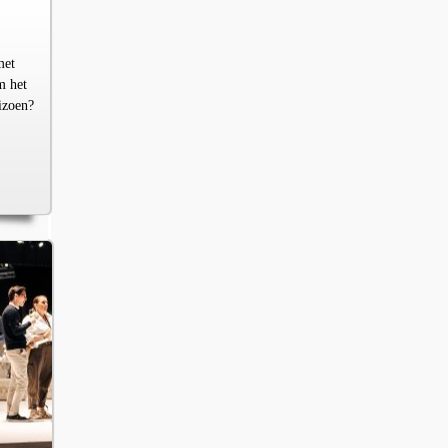
met
m het
izoen?