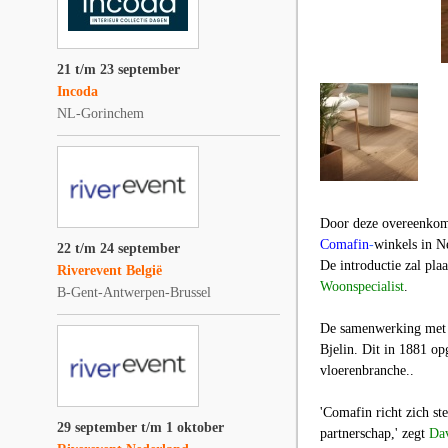
21 t/m 23 september
Incoda
NL-Gorinchem
Door deze overeenkom
Comafin
-
winkels in N
22 t/m 24 september
De introductie zal pla
Riverevent België
Woonspecialist
.
B-Gent-Antwerpen-Brussel
De samenwerking met 
Bjelin. Dit in 1881 op
vloerenbranche..
'Comafin richt zich st
29 september t/m 1 oktober
partnerschap,' zegt
Dav