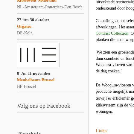
Riverevent Nederland
uitstekende territoria
NL-Amsterdam-Rotterdam-Den Bosch
ondersteund door hoog
27 t/m 30 oktober
Comafin gaat een sele
Orgatec
afwerkingen. Het asso
DE-Köln
Contrast Collection
. 
planken die is ontworp
'We zien een groeiende
duurzaamheid en funct
Woodura-vloeren van B
de dag zoeken.'
8 t/m 11 november
Meubelbeurs Brussel
De Woodura-vloeren va
BE-Brussel
productie mogelijk ma
terwijl er efficiënter
Volg ons op Facebook
kliksysteem
zijn de vl
woningen.
Links