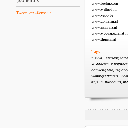
@onshuis
www.bjelin.com
www.willard.nl
Tweets van @onshuis
www.yepp.be
www.comafin.nl
www.aanhuis.nl
www.woonspecialist.n
www.thuisin.nl
Tags
nieuws, interieur, sam
klikvloeren, kliksystee
aanwezigheid, regionaa
woninginrichters, vloe
#bjelin, #woodura, #wi