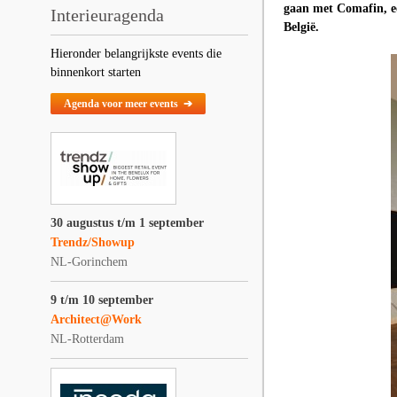
gaan met Comafin, ee
Interieuragenda
België.
Hieronder belangrijkste events die
binnenkort starten
Agenda voor meer events ➔
30 augustus t/m 1 september
Trendz/Showup
NL-Gorinchem
9 t/m 10 september
Architect@Work
NL-Rotterdam