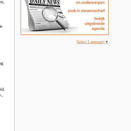
en,
de
Select Language
▼
ag
id,
-
®