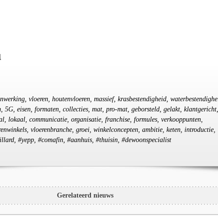
l
enwerking, vloeren, houtenvloeren, massief, krasbestendigheid, waterbestendighe
m, 5G, eisen, formaten, collecties, mat, pro-mat, geborsteld, gelakt, klantgericht
l, lokaal, communicatie, organisatie, franchise, formules, verkooppunten,
renwinkels, vloerenbranche, groei, winkelconcepten, ambitie, keten, introductie,
llard, #yepp, #comafin, #aanhuis, #thuisin, #dewoonspecialist
Gerelateerd nieuws