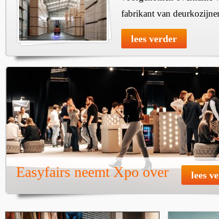
fabrikant van deurkozijne
lees verder
Easyfairs neemt Xpo over
lees v