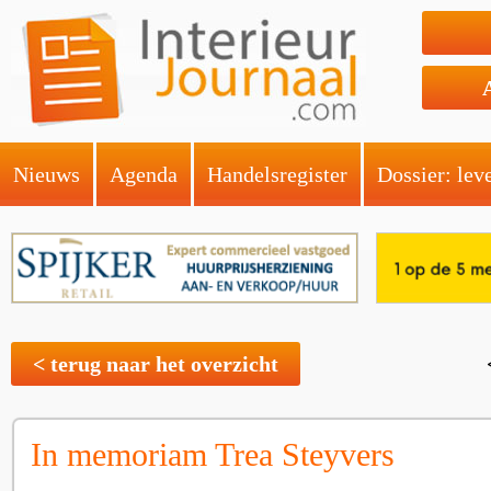
Nieuws
Agenda
Handelsregister
Dossier: lev
< terug naar het overzicht
In memoriam Trea Steyvers