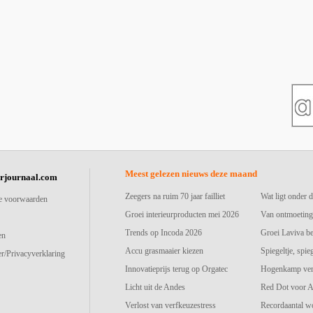
Meest gelezen nieuws deze maand
urjournaal.com
Zeegers na ruim 70 jaar failliet
Wat ligt onder d
e voorwaarden
Groei interieurproducten mei 2026
Van ontmoeting
Trends op Incoda 2026
Groei Laviva b
en
Accu grasmaaier kiezen
Spiegeltje, spie
r/Privacyverklaring
Innovatieprijs terug op Orgatec
Hogenkamp vers
Licht uit de Andes
Red Dot voor A
Verlost van verfkeuzestress
Recordaantal w