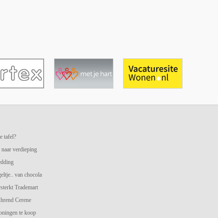
e tafel?
 naar verdieping
edding
geltje.. van chocola
terkt Trademart
hrend Cerene
oningen te koop