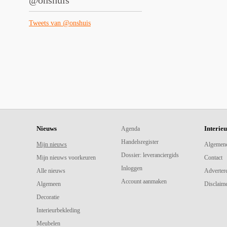
@onshuis
Tweets van @onshuis
Nieuws
Interie
Agenda
Handelsregister
Mijn nieuws
Algemen
Dossier: leveranciergids
Mijn nieuws voorkeuren
Contact
Inloggen
Alle nieuws
Adverter
Account aanmaken
Algemeen
Disclaime
Decoratie
Interieurbekleding
Meubelen