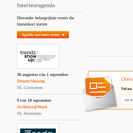
Interieuragenda
Hieronder belangrijkste events die
binnenkort starten
Agenda voor meer events ➔
30 augustus t/m 1 september
Ontva
Trendz/Showup
NL-Gorinchem
Vul uw 
9 t/m 10 september
Architect@Work
NL-Rotterdam