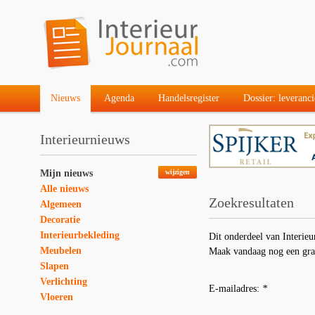
Nieuws
Agenda
Handelsregister
Dossier: leveranci
Interieurnieuws
Mijn nieuws
wijzigen
Alle nieuws
Zoekresultaten
Algemeen
Decoratie
Interieurbekleding
Dit onderdeel van Interieu
Meubelen
Maak vandaag nog een gra
Slapen
Verlichting
E-mailadres:
*
Vloeren