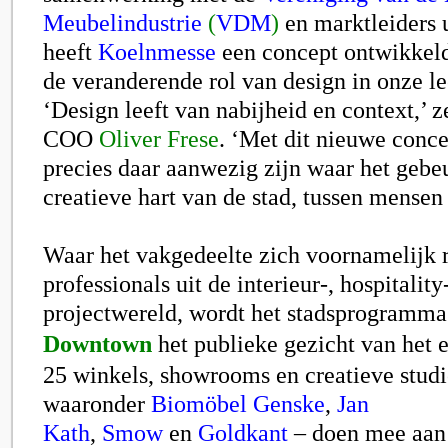
Meubelindustrie
(
VDM
)
en marktleiders 
heeft
Koelnmesse
een concept ontwikkeld 
de veranderende rol van design in onze l
‘Design leeft van nabijheid en context,’ 
COO
Oliver Frese
. ‘Met dit nieuwe conc
precies daar aanwezig zijn waar het gebeu
creatieve hart van de stad, tussen mensen
Waar het vakgedeelte zich voornamelijk r
professionals uit de interieur-, hospitality
projectwereld, wordt het stadsprogramm
Downtown
het publieke gezicht van het 
25 winkels, showrooms en creatieve studi
waaronder
Biomöbel Genske
,
Jan
Kath
,
Smow
en
Goldkant
– doen mee aan 