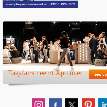
Easyfairs neemt Xpo over
lees v