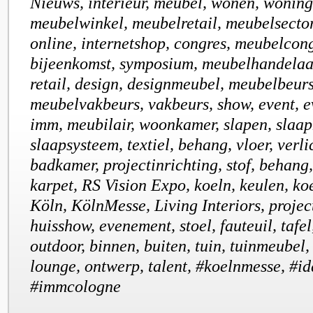
Nieuws, interieur, meubel, wonen, wonin
meubelwinkel, meubelretail, meubelsecto
online, internetshop, congres, meubelcong
bijeenkomst, symposium, meubelhandelaar
retail, design, designmeubel, meubelbeurs
meubelvakbeurs, vakbeurs, show, event, e
imm, meubilair, woonkamer, slapen, slaap
slaapsysteem, textiel, behang, vloer, verli
badkamer, projectinrichting, stof, behan
karpet, RS Vision Expo, koeln, keulen, ko
Köln, KölnMesse, Living Interiors, project
huisshow, evenement, stoel, fauteuil, tafel
outdoor, binnen, buiten, tuin, tuinmeubel,
lounge, ontwerp, talent, #koelnmesse, #i
#immcologne