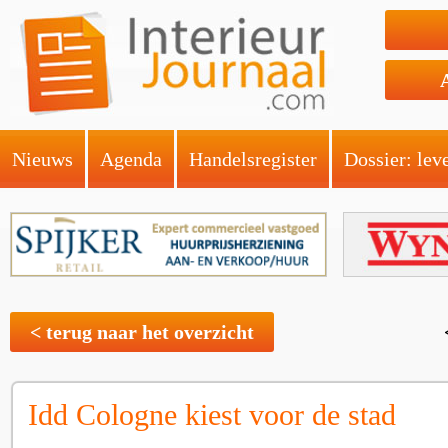
Nieuws
Agenda
Handelsregister
Dossier: lev
< terug naar het overzicht
Idd Cologne kiest voor de stad