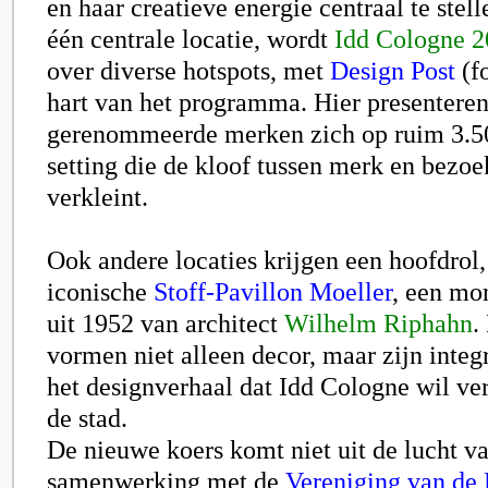
en haar creatieve energie centraal te stell
één centrale locatie, wordt
Idd Cologne 
over diverse hotspots, met
Design Post
(f
hart van het programma. Hier presentere
gerenommeerde merken zich op ruim 3.50
setting die de kloof tussen merk en bezo
verkleint.
Ook andere locaties krijgen een hoofdrol
iconische
Stoff-Pavillon Moeller
, een mo
uit 1952 van architect
Wilhelm Riphahn
.
vormen niet alleen decor, maar zijn integ
het designverhaal dat Idd Cologne wil ver
de stad.
De nieuwe koers komt niet uit de lucht v
samenwerking met de
Vereniging van de 