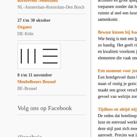
accenten en grote spieg
Riverevent Nederland
toepassen zonder dat h
NL-Amsterdam-Rotterdam-Den Bosch
ruimte al snel een lux
samenkomt.
27 t/m 30 oktober
Orgatec
Bewust kiezen bij b
DE-Köln
Wie bezig is met een
b
zo handig. Het geeft r
en kwaliteit voorkom j
elementen die vaak ond
Een moment voor jez
8 t/m 11 november
Een hotelgevoel thuis
Meubelbeurs Brussel
staan of rustig je gez
BE-Brussel
maakt een groot versch
gevoel van welzijn zon
Volg ons op Facebook
Tijdloos en altijd stij
De reden dat hotelinspi
luxe en eenvoud werkt 
deze stijl past zich mo
aanvoelt. Precies wat 