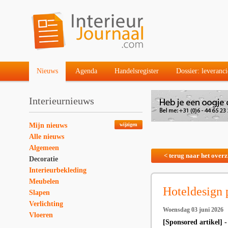
Nieuws
Agenda
Handelsregister
Dossier: leveranci
Interieurnieuws
Mijn nieuws
wijzigen
Alle nieuws
Algemeen
< terug naar het overz
Decoratie
Interieurbekleding
Meubelen
Hoteldesign 
Slapen
Verlichting
Woensdag 03 juni 2026
Vloeren
[Sponsored artikel] - 