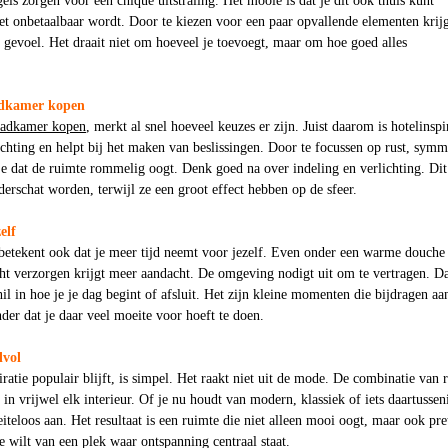
els zorgen voor een chique uitstraling. Het mooie is dat je dit ook thuis kunt
et onbetaalbaar wordt. Door te kiezen voor een paar opvallende elementen krijg
e gevoel. Het draait niet om hoeveel je toevoegt, maar om hoe goed alles
adkamer kopen
adkamer kopen
, merkt al snel hoeveel keuzes er zijn. Juist daarom is hotelinspi
ichting en helpt bij het maken van beslissingen. Door te focussen op rust, symm
e dat de ruimte rommelig oogt. Denk goed na over indeling en verlichting. Dit
erschat worden, terwijl ze een groot effect hebben op de sfeer.
elf
 betekent ook dat je meer tijd neemt voor jezelf. Even onder een warme douche
icht verzorgen krijgt meer aandacht. De omgeving nodigt uit om te vertragen. D
il in hoe je je dag begint of afsluit. Het zijn kleine momenten die bijdragen aa
der dat je daar veel moeite voor hoeft te doen.
lvol
ratie populair blijft, is simpel. Het raakt niet uit de mode. De combinatie van r
in vrijwel elk interieur. Of je nu houdt van modern, klassiek of iets daartussen
eiteloos aan. Het resultaat is een ruimte die niet alleen mooi oogt, maar ook pre
je wilt van een plek waar ontspanning centraal staat.