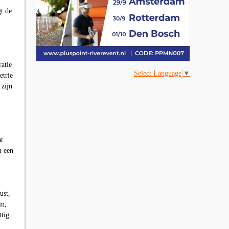
t de
ratie
Select Language
▼
etrie
 zijn
at
n een
ust,
in,
ttig