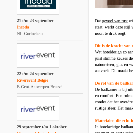
21 t/m 23 september
Dat
gevoel van rust
wil
Incoda
staat, werkt deze stijl
nooit te druk oogt.
NL-Gorinchem
Dit is de kracht van
Wat hoteldesign zo aan
juist slimme keuzes di
natuursteen, glas en w
aanvoelt. Dit maakt he
22 t/m 24 september
Riverevent België
De rol van de badkam
B-Gent-Antwerpen-Brussel
De badkamer is bij uit
en comfort. Een ruime
zonder dat het overdre
rustige sfeer. Het maa
Materialen die echt 
29 september t/m 1 oktober
In hotelachtige badka