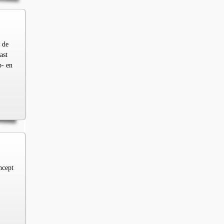
 de
ast
p- en
ncept