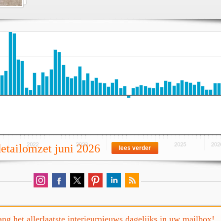
detailomzet juni 2026
lees verder
ng het allerlaatste interieurnieuws dagelijks in uw mailbox!