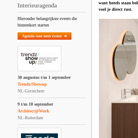
want hotels staan be
Interieuragenda
voel je direct rust.
Hieronder belangrijkste events die
binnenkort starten
Agenda voor meer events ➔
30 augustus t/m 1 september
Trendz/Showup
NL-Gorinchem
9 t/m 10 september
Architect@Work
NL-Rotterdam