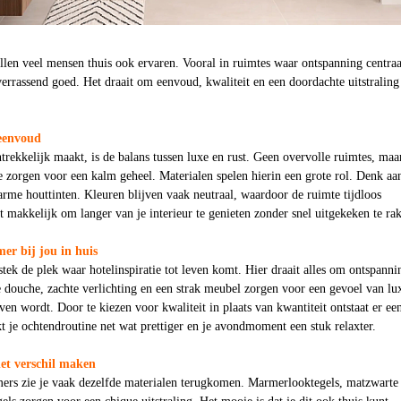
len veel mensen thuis ook ervaren. Vooral in ruimtes waar ontspanning centraa
 verrassend goed. Het draait om eenvoud, kwaliteit en een doordachte uitstraling
 eenvoud
trekkelijk maakt, is de balans tussen luxe en rust. Geen overvolle ruimtes, maa
e zorgen voor een kalm geheel. Materialen spelen hierin een grote rol. Denk aa
arme houttinten. Kleuren blijven vaak neutraal, waardoor de ruimte tijdloos
t makkelijk om langer van je interieur te genieten zonder snel uitgekeken te ra
er bij jou in huis
stek de plek waar hotelinspiratie tot leven komt. Hier draait alles om ontspanni
 douche, zachte verlichting en een strak meubel zorgen voor een gevoel van lu
ven wordt. Door te kiezen voor kwaliteit in plaats van kwantiteit ontstaat er ee
kt je ochtendroutine net wat prettiger en je avondmoment een stuk relaxter.
het verschil maken
mers zie je vaak dezelfde materialen terugkomen. Marmerlooktegels, matzwarte