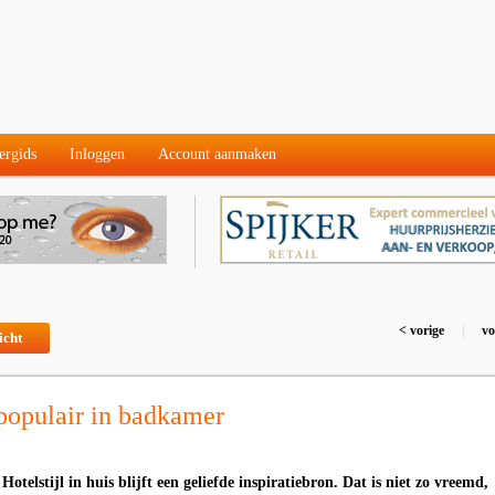
ergids
Inloggen
Account aanmaken
< vorige
|
vo
icht
populair in badkamer
Hotelstijl in huis blijft een geliefde inspiratiebron. Dat is niet zo vreemd,