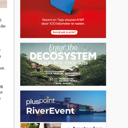
l
 die
r
n
ken.
ng
xe
n