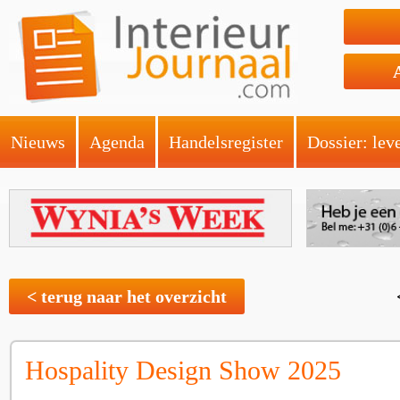
Nieuws
Agenda
Handelsregister
Dossier: lev
< terug naar het overzicht
Hospality Design Show 2025