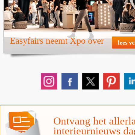
Easyfairs neemt Xpo over
lees v
Ontvang het allerla
interieurnieuws da