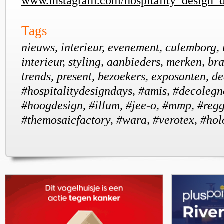
www.instagram.com/hospitality_design_d
Tags
nieuws, interieur, evenement, culemborg,
interieur, styling, aanbieders, merken, bra
trends, present, bezoekers, exposanten, d
#hospitalitydesigndays, #amis, #decolegno
#hoogdesign, #illum, #jee-o, #mmp, #regg
#themosaicfactory, #wara, #verotex, #ho