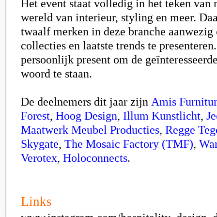
Het event staat volledig in het teken van
wereld van interieur, styling en meer. Daa
twaalf merken in deze branche aanwezig
collecties en laatste trends te presenteren
persoonlijk present om de geïnteresseerd
woord te staan.
De deelnemers dit jaar zijn
Amis Furnitu
Forest
,
Hoog Design
,
Illum Kunstlicht
,
Je
Maatwerk Meubel Producties
,
Regge Tege
Skygate
,
The Mosaic Factory (TMF)
,
War
Verotex
,
Holoconnects
.
Links