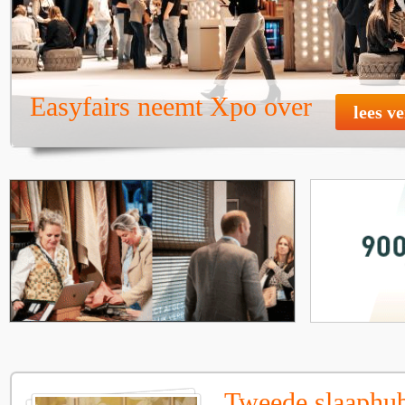
Easyfairs neemt Xpo over
lees v
Tweede slaaphub