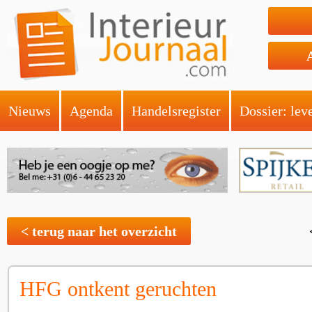
Nieuws
Agenda
Handelsregister
Dossier: lev
< terug naar het overzicht
HFG ontkent geruchten