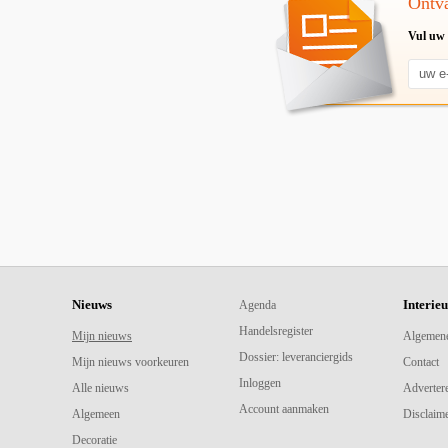
Ontva
Vul uw 
Nieuws
Interie
Agenda
Handelsregister
Mijn nieuws
Algemen
Dossier: leveranciergids
Mijn nieuws voorkeuren
Contact
Inloggen
Alle nieuws
Adverter
Account aanmaken
Algemeen
Disclaime
Decoratie