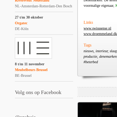
Denemarken. De keten 
Riverevent Nederland
voormalige eigenaar,
NL-Amsterdam-Rotterdam-Den Bosch
27 t/m 30 oktober
Links
Orgatec
www.swisssense.nl
DE-Köln
www.droemmeland.dk
Tags
nieuws, interieur, sla
productie, denemarken,
#beterbed
8 t/m 11 november
Meubelbeurs Brussel
BE-Brussel
Volg ons op Facebook