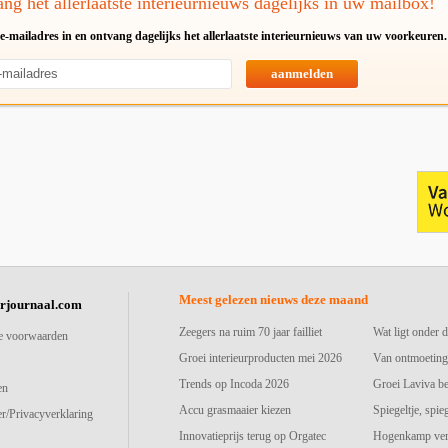
ng het allerlaatste interieurnieuws dagelijks in uw mailbox!
e-mailadres in en ontvang dagelijks het allerlaatste interieurnieuws van uw voorkeuren.
aanmelden
Meest gelezen nieuws deze maand
urjournaal.com
Zeegers na ruim 70 jaar failliet
Wat ligt onder d
e voorwaarden
Groei interieurproducten mei 2026
Van ontmoeting
Trends op Incoda 2026
Groei Laviva b
en
Accu grasmaaier kiezen
Spiegeltje, spie
r/Privacyverklaring
Innovatieprijs terug op Orgatec
Hogenkamp vers