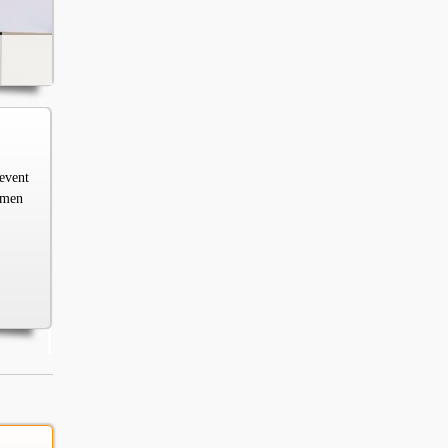
kevent
amen