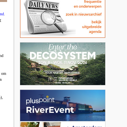
nd
.
r
and
s om
in
),