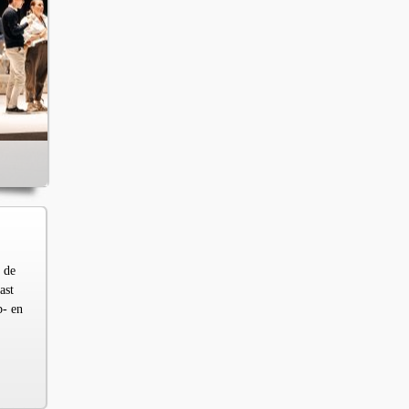
 de
ast
p- en