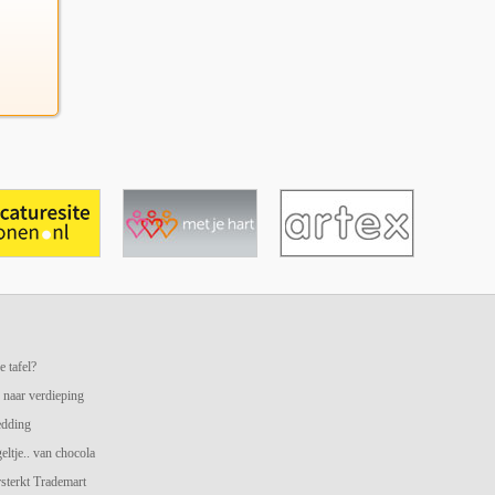
e tafel?
 naar verdieping
edding
geltje.. van chocola
terkt Trademart