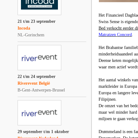
Het Financieel Dagbl
21 t/m 23 september
Swiss Sense is eigend
Incoda
Bed verkocht eerder d
Matratzen Concord
.
NL-Gorinchem
Het Brabantse familieb
minderheidsaandeel aa
Deense keten mogelijk.
waar men actief wordt
22 t/m 24 september
Het aantal winkels va
Riverevent België
marktleider in Europa
B-Gent-Antwerpen-Brussel
Europa en langere leve
Filipijnen.
De omzet van het bedd
maar wel minder hard 
miljoen te gaan verkop
29 september t/m 1 oktober
Drømmeland
is een fa