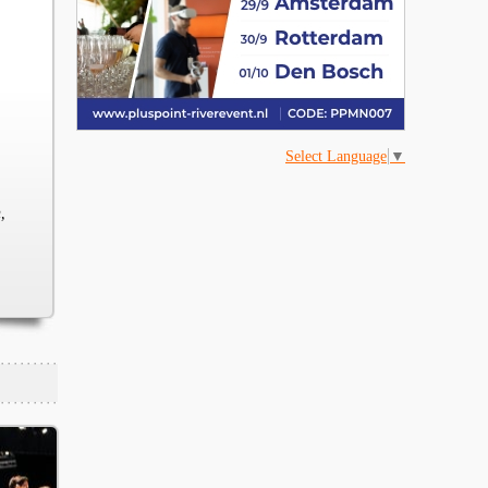
Select Language
▼
,