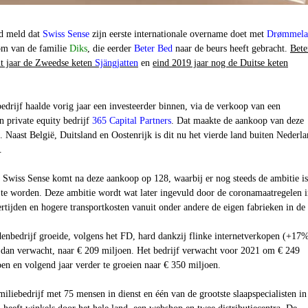
ad meld dat
Swiss Sense
zijn eerste internationale overname doet met
Drømmela
om van de familie
Diks
, die eerder
Beter Bed
naar de beurs heeft gebracht.
Bete
it jaar de Zweedse keten
Sjängjatten
en
eind 2019 jaar nog de Duitse keten
edrijf haalde vorig jaar een investeerder binnen, via de verkoop van een
n private equity bedrijf
365 Capital Partners
. Dat maakte de aankoop van deze
 Naast België, Duitsland en Oostenrijk is dit nu het vierde land buiten Nederl
.
n Swiss Sense komt na deze aankoop op 128, waarbij er nog steeds de ambitie i
 te worden. Deze ambitie wordt wat later ingevuld door de coronamaatregelen 
rtijden en hogere transportkosten vanuit onder andere de eigen fabrieken in de
enbedrijf groeide, volgens het FD, hard dankzij flinke internetverkopen (+17%
dan verwacht, naar € 209 miljoen. Het bedrijf verwacht voor 2021 om € 249
en en volgend jaar verder te groeien naar € 350 miljoen.
miliebedrijf met 75 mensen in dienst en één van de grootste slaapspecialisten in