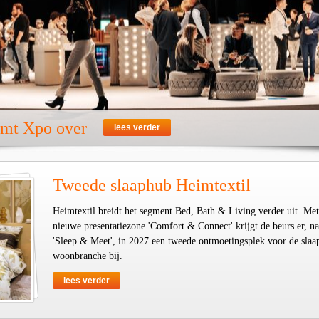
emt Xpo over
lees verder
Tweede slaaphub Heimtextil
Heimtextil breidt het segment Bed, Bath & Living verder uit. Met
nieuwe presentatiezone 'Comfort & Connect' krijgt de beurs er, na
'Sleep & Meet', in 2027 een tweede ontmoetingsplek voor de slaa
woonbranche bij.
lees verder