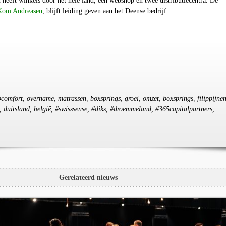
heeft winkels door het hele land, een webshop en twee distributiecentra. De
Kom Andreasen
, blijft leiding geven aan het Deense bedrijf.
apcomfort, overname, matrassen, boxsprings, groei, omzet, boxsprings, filippijnen
 duitsland, belgië, #swisssense, #diks, #droemmeland, #365capitalpartners,
Gerelateerd nieuws