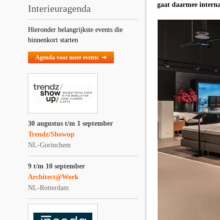
gaat daarmee interna
Interieuragenda
Hieronder belangrijkste events die
binnenkort starten
Agenda voor meer events ➔
30 augustus t/m 1 september
Trendz/Showup
NL-Gorinchem
9 t/m 10 september
Architect@Work
NL-Rotterdam