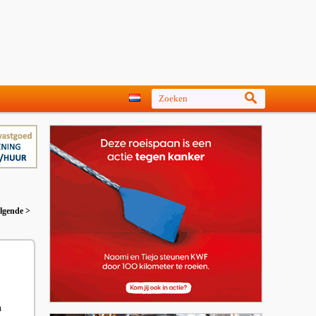
lgende >
n