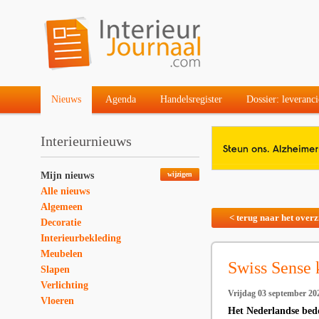
Nieuws
Agenda
Handelsregister
Dossier: leveranci
Interieurnieuws
Mijn nieuws
wijzigen
Alle nieuws
Algemeen
< terug naar het overz
Decoratie
Interieurbekleding
Meubelen
Swiss Sense 
Slapen
Verlichting
Vrijdag 03 september 20
Vloeren
Het Nederlandse bed