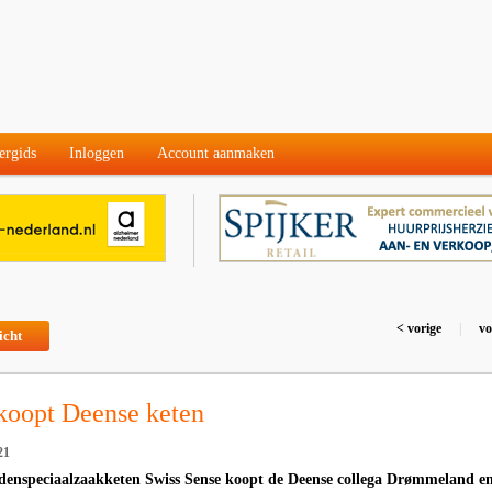
ergids
Inloggen
Account aanmaken
< vorige
|
vo
icht
koopt Deense keten
21
denspeciaalzaakketen Swiss Sense koopt de Deense collega Drømmeland e