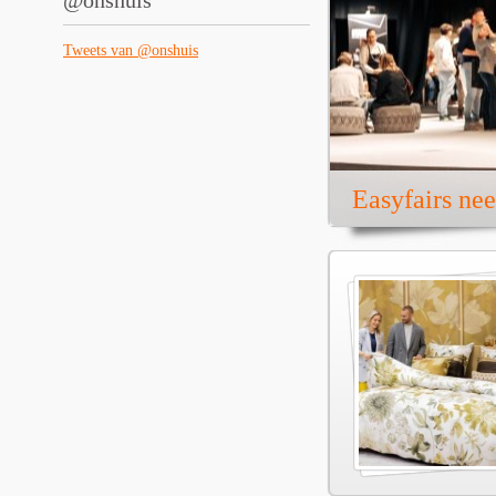
@onshuis
Tweets van @onshuis
Easyfairs ne