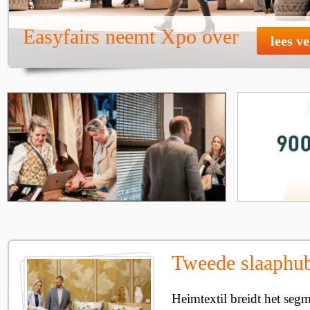
Easyfairs neemt Xpo over
lees v
Tweede slaaphub
Heimtextil breidt het seg