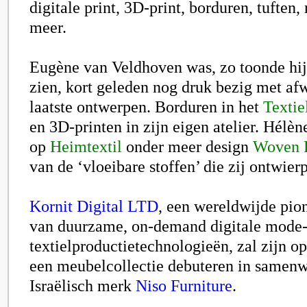
digitale print, 3D-print, borduren, tuften,
meer.
Eugène van Veldhoven was, zo toonde hij
zien, kort geleden nog druk bezig met af
laatste ontwerpen. Borduren in het
Textie
en 3D-printen in zijn eigen atelier. Hélèn
op
Heimtextil
onder meer design
Woven F
van de ‘vloeibare stoffen’ die zij ontwierp
Kornit Digital LTD
, een wereldwijde pion
van duurzame, on-demand digitale mode-
textielproductietechnologieën, zal zijn o
een meubelcollectie debuteren in samenw
Israëlisch merk
Niso Furniture
.