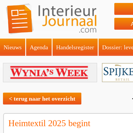
Nieuws
Agenda
Handelsregister
Dossier: lev
< terug naar het overzicht
Heimtextil 2025 begint