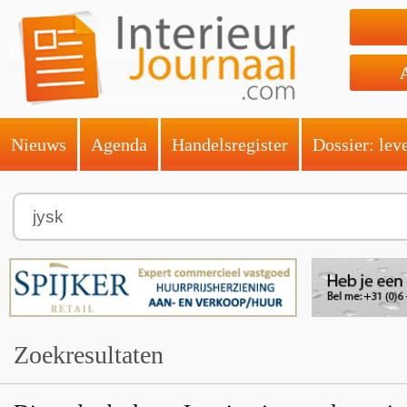
Nieuws
Agenda
Handelsregister
Dossier: lev
Zoekresultaten