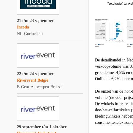
21 t/m 23 september
Incoda
NL-Gorinchem
De detailhandel in Ned
verkoopvolume was 3,2
groeide met 4,9% en d
22 t/m 24 september
Online is 6,2% meer o
Riverevent België
B-Gent-Antwerpen-Brussel
De omzet van de non-fo
volume (de voor prijs
De winkels in recreati
doe-het-zelfartikelen 
kledingwinkels hebben
consumentenelektronica
29 september t/m 1 oktober