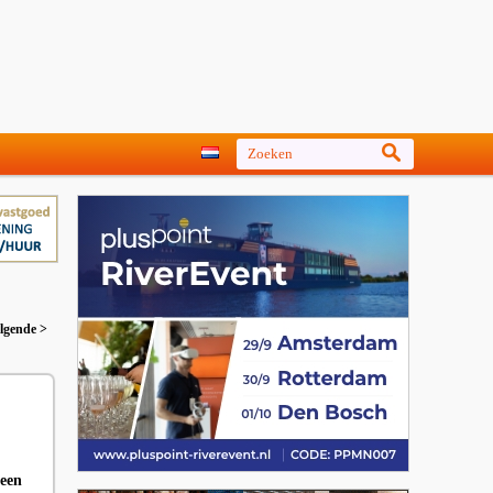
lgende >
 een