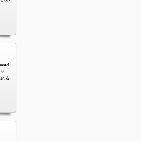
izoen?
aantal
00
chen &