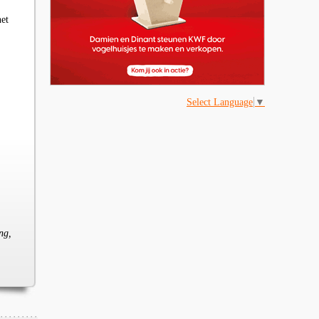
et
Select Language
▼
ng,