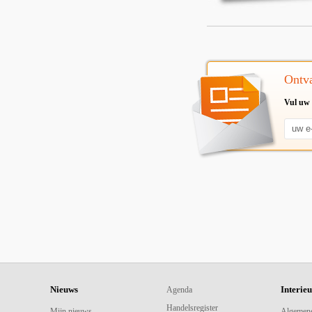
Ontva
Vul uw 
Nieuws
Interie
Agenda
Handelsregister
Mijn nieuws
Algemen