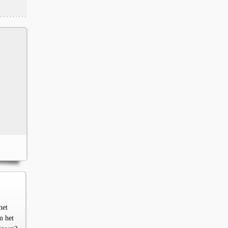
met
m het