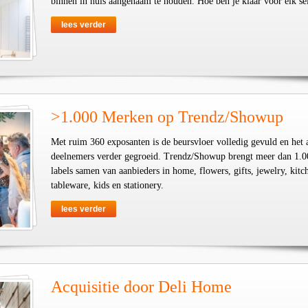
binnen in huis aangenaam te houden. Hoe ben je klaar voor elk se
lees verder
>1.000 Merken op Trendz/Showup
Met ruim 360 exposanten is de beursvloer volledig gevuld en het 
deelnemers verder gegroeid. Trendz/Showup brengt meer dan 1.0
labels samen van aanbieders in home, flowers, gifts, jewelry, kit
tableware, kids en stationery.
lees verder
Acquisitie door Deli Home