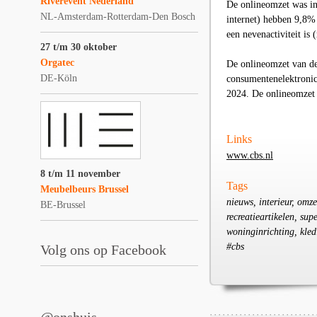
Riverevent Nederland
De onlineomzet was in
NL-Amsterdam-Rotterdam-Den Bosch
internet) hebben
9,8
% 
een nevenactiviteit is
27 t/m 30 oktober
Orgatec
De onlineomzet van de
DE-Köln
consumentenelektronica
2024. De onlineomzet v
Links
www.cbs.nl
8 t/m 11 november
Tags
Meubelbeurs Brussel
nieuws, interieur, omze
BE-Brussel
recreatieartikelen, sup
woninginrichting, kled
#cbs
Volg ons op Facebook