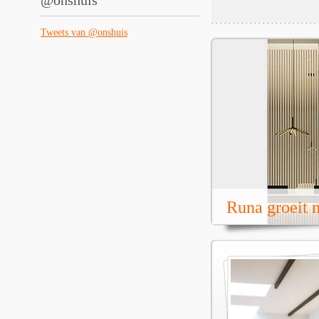
@onshuis
Tweets van @onshuis
Runa groeit m