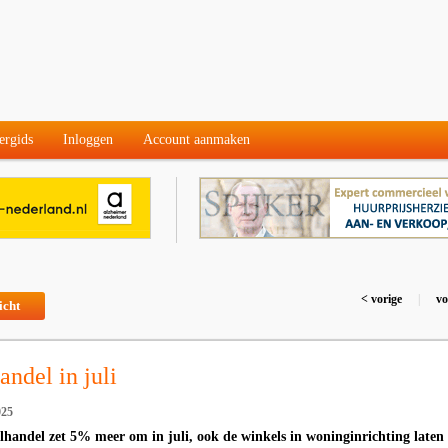
ergids
Inloggen
Account aanmaken
< vorige
|
vo
icht
andel in juli
025
lhandel zet 5% meer om in juli, ook de winkels in woninginrichting laten