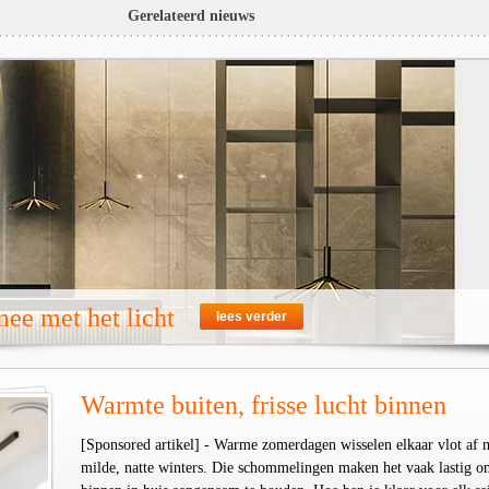
Gerelateerd nieuws
ee met het licht
lees verder
Warmte buiten, frisse lucht binnen
[Sponsored artikel] - Warme zomerdagen wisselen elkaar vlot af 
milde, natte winters. Die schommelingen maken het vaak lastig o