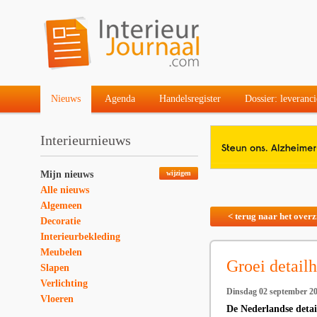
Nieuws
Agenda
Handelsregister
Dossier: leveranci
Interieurnieuws
Mijn nieuws
wijzigen
Alle nieuws
Algemeen
< terug naar het overz
Decoratie
Interieurbekleding
Meubelen
Groei detailh
Slapen
Verlichting
Dinsdag 02 september 2
Vloeren
De Nederlandse detai