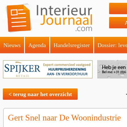
Nieuws
Agenda
Handelsregister
Dossier: lev
< terug naar het overzicht
Gert Snel naar De Woonindustrie