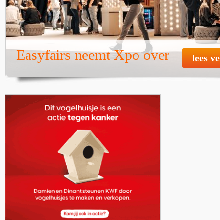
Easyfairs neemt Xpo over
lees v