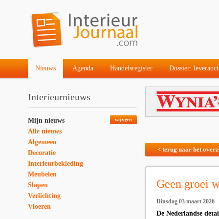
Nieuws
Agenda
Handelsregister
Dossier: leveranci
Interieurnieuws
Mijn nieuws
wijzigen
Alle nieuws
Algemeen
< terug naar het overz
Decoratie
Interieurbekleding
Meubelen
Geen groei w
Slapen
Verlichting
Dinsdag 03 maart 2026
Vloeren
De Nederlandse detai