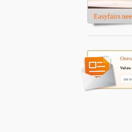
Easyfairs ne
Ontva
Vul uw 