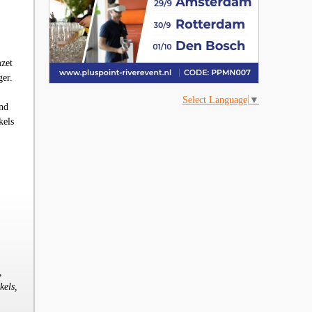
zet
er.
Select Language
▼
nd
kels
,
kels,