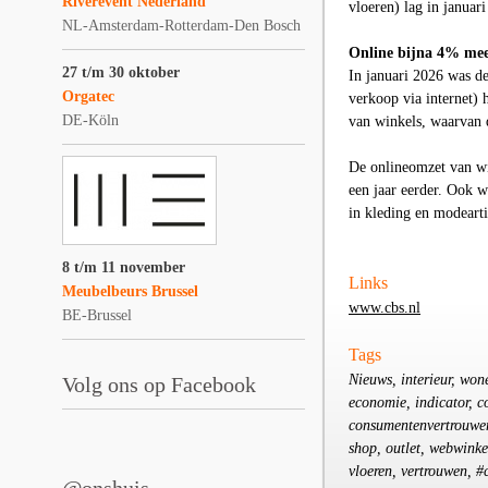
Riverevent Nederland
vloeren) lag in januar
NL-Amsterdam-Rotterdam-Den Bosch
Online bijna 4% me
27 t/m 30 oktober
In januari 2026 was d
Orgatec
verkoop via internet)
DE-Köln
van winkels, waarvan d
De onlineomzet van wi
een jaar eerder. Ook w
in kleding en modeart
8 t/m 11 november
Links
Meubelbeurs Brussel
www.cbs.nl
BE-Brussel
Tags
Nieuws, interieur, wo
Volg ons op Facebook
economie, indicator, c
consumentenvertrouwen,
shop, outlet, webwink
vloeren, vertrouwen, #