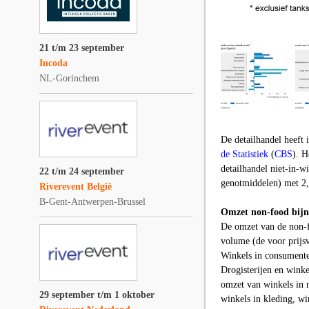
21 t/m 23 september
Incoda
NL-Gorinchem
De detailhandel heeft i
de Statistiek
(
CBS
)
.
He
detailhandel niet-in-w
22 t/m 24 september
genotmiddelen) met 2,
Riverevent België
B-Gent-Antwerpen-Brussel
Omzet non-food bij
De omzet van de non-fo
volume (de voor prijs
Winkels in consumente
Drogisterijen en winke
omzet van winkels in 
29 september t/m 1 oktober
winkels in kleding, win