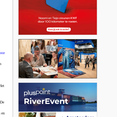
voor
n
Het
 De
s en