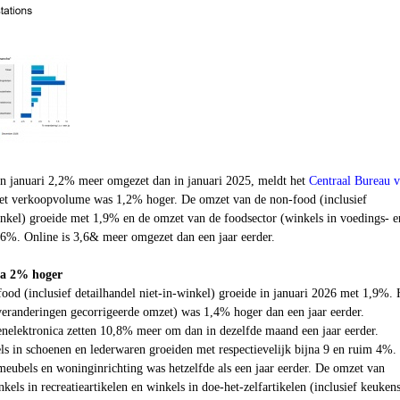
n januari 2
,2%
meer omgezet dan in januari 2025, meldt het
Centraal Bureau 
t verkoopvolume was
1,2%
hoger. De omzet van de non-food (inclusief
inkel) groeide met
1,9
% en de omzet van de foodsector (winkels in voedings- e
6%. Online is 3
,6&
meer omgezet dan een jaar eerder.
na 2% hoger
od (inclusief detailhandel niet-in-winkel) groeide in januari 2026 met 1
,9%
. 
veranderingen gecorrigeerde omzet) was
1,4%
hoger dan een jaar eerder.
nelektronica zetten 1
0,8
% meer om dan in dezelfde maand een jaar eerder.
ls in schoenen en lederwaren groeiden met respectievelijk bijna 9 en ruim
4%
.
meubels en woninginrichting was hetzelfde als een jaar eerder. De omzet van
kels in recreatieartikelen en winkels in doe-het-zelfartikelen (inclusief keuken