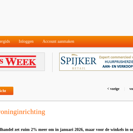
ergids
Inloggen
Account aanmaken
< vorige
|
vo
icht
oninginrichting
lhandel zet ruim 2% meer om in januari 2026, maar voor de winkels in o