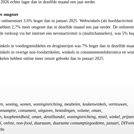
i 2026 echter lager dan in dezelfde maand een jaar eerder.
er omgezet
e onlineomzet
3,6
% hoger dan in januari 2025. Webwinkels (als hoofdactiviteit
 hebben
2,7%
meer omgezet dan in dezelfde maand een jaar eerder. De onlineom
e verkoop via het internet een nevenactiviteit is (multichannelers), was
5%
hog
nkels in voedingsmiddelen en drogisterijen was
7
% hoger dan in dezelfde maa
inkels in overige non-foodartikelen, winkels in consumentenelektronica en win
ikelen hebben online meer omzet geboekt dan in januari 2025.
nen, woning, wonen, woninginrichting, meubelen, keukenwinkels, vertrouwen,
onsumptie, consument, uitgaven, bestedingen, volume, omzet,
 koopbereidheid, omzet, detailhandel, woninginrichting, retail, winkel, prijzen
el, online, non-food, duurzaam, duurzame consumptiegoederen, januari, DIYwin
cbs