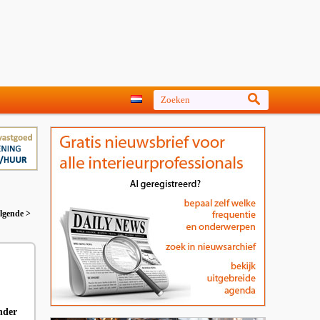
lgende >
nder