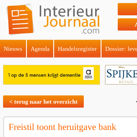
Nieuws
Agenda
Handelsregister
Dossier: lev
< terug naar het overzicht
Freistil toont heruitgave bank