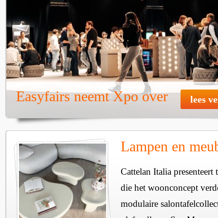
Easyfairs neemt Xpo over
lees v
Lampen en meube
Cattelan Italia presenteer
die het woonconcept verde
modulaire salontafelcollec