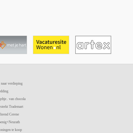
 naar verdieping
edding
geltje.. van chocola
terkt Trademart
hrend Cerene
oenig+Neurath
oningen te koop