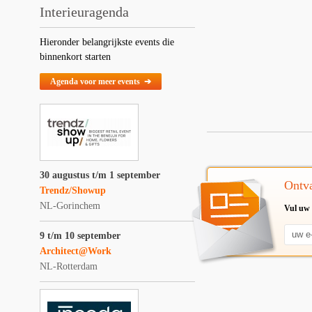
Interieuragenda
Hieronder belangrijkste events die
binnenkort starten
Agenda voor meer events ➔
30 augustus t/m 1 september
Ontva
Trendz/Showup
NL-Gorinchem
Vul uw 
9 t/m 10 september
Architect@Work
NL-Rotterdam