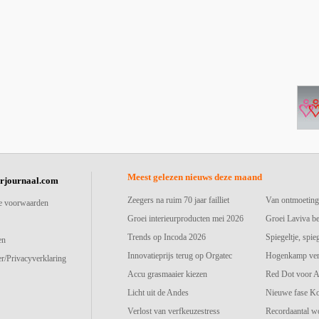
Meest gelezen nieuws deze maand
urjournaal.com
Zeegers na ruim 70 jaar failliet
Van ontmoeting
e voorwaarden
Groei interieurproducten mei 2026
Groei Laviva b
Trends op Incoda 2026
Spiegeltje, spie
en
Innovatieprijs terug op Orgatec
Hogenkamp vers
r/Privacyverklaring
Accu grasmaaier kiezen
Red Dot voor A
Licht uit de Andes
Nieuwe fase K
Verlost van verfkeuzestress
Recordaantal w