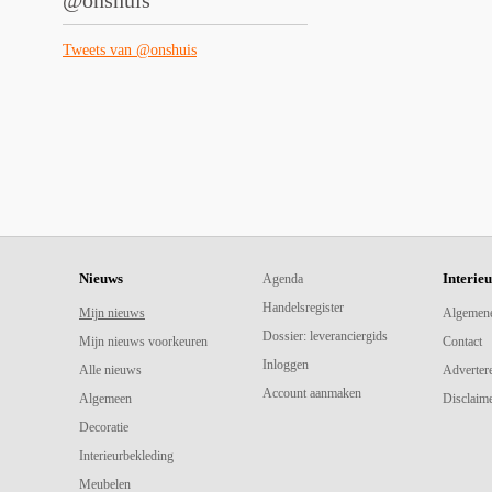
@onshuis
Tweets van @onshuis
Nieuws
Interie
Agenda
Handelsregister
Mijn nieuws
Algemen
Dossier: leveranciergids
Mijn nieuws voorkeuren
Contact
Inloggen
Alle nieuws
Adverter
Account aanmaken
Algemeen
Disclaime
Decoratie
Interieurbekleding
Meubelen