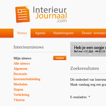
Nieuws
Agenda
Handelsregister
Dossier: leveranci
Interieurnieuws
Mijn nieuws
wijzigen
Alle nieuws
Zoekresultaten
Algemeen
Decoratie
Interieurbekleding
Dit onderdeel van Interieu
Meubelen
Maak vandaag nog een gra
Slapen
Verlichting
E-mailadres:
*
Vloeren