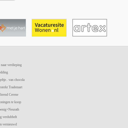
 naar verdieping
edding
geltje.. van chocola
terkt Trademart
hrend Cerene
oningen te koop
oenig+Neurath
g verdubbelt
am vernieuwd