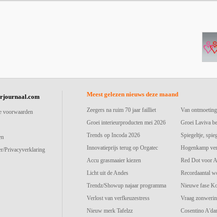
Meest gelezen nieuws deze maand
urjournaal.com
Zeegers na ruim 70 jaar failliet
Van ontmoeting
e voorwaarden
Groei interieurproducten mei 2026
Groei Laviva b
Trends op Incoda 2026
Spiegeltje, spie
en
Innovatieprijs terug op Orgatec
Hogenkamp vers
r/Privacyverklaring
Accu grasmaaier kiezen
Red Dot voor A
Licht uit de Andes
Recordaantal w
Trendz/Showup najaar programma
Nieuwe fase K
Verlost van verfkeuzestress
Vraag zonwerin
Nieuw merk Tafelzz
Cosentino A'd