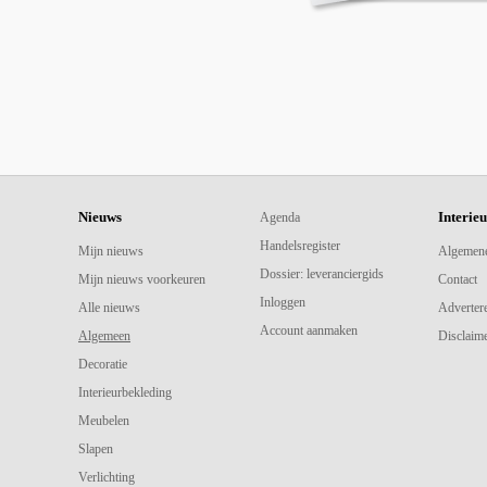
Nieuws
Interie
Agenda
Handelsregister
Mijn nieuws
Algemen
Dossier: leveranciergids
Mijn nieuws voorkeuren
Contact
Inloggen
Alle nieuws
Adverter
Account aanmaken
Algemeen
Disclaime
Decoratie
Interieurbekleding
Meubelen
Slapen
Verlichting