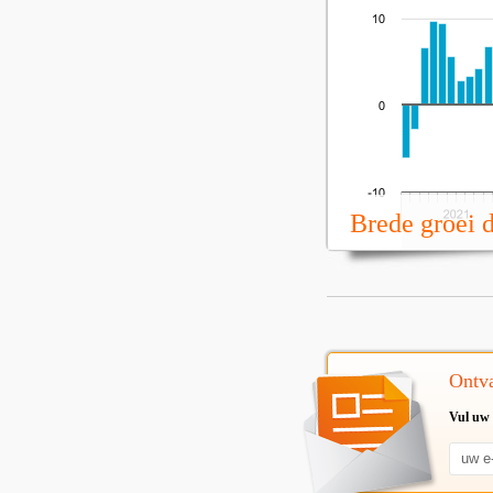
Brede groei 
Ontva
Vul uw 