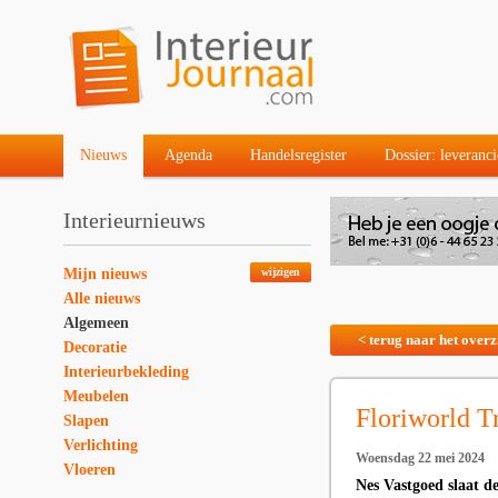
Nieuws
Agenda
Handelsregister
Dossier: leveranci
Interieurnieuws
Mijn nieuws
wijzigen
Alle nieuws
Algemeen
< terug naar het overz
Decoratie
Interieurbekleding
Meubelen
Floriworld T
Slapen
Verlichting
Woensdag 22 mei 2024
Vloeren
Nes Vastgoed slaat d