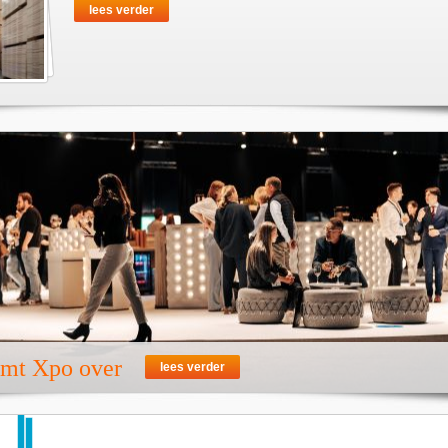
lees verder
emt Xpo over
lees verder