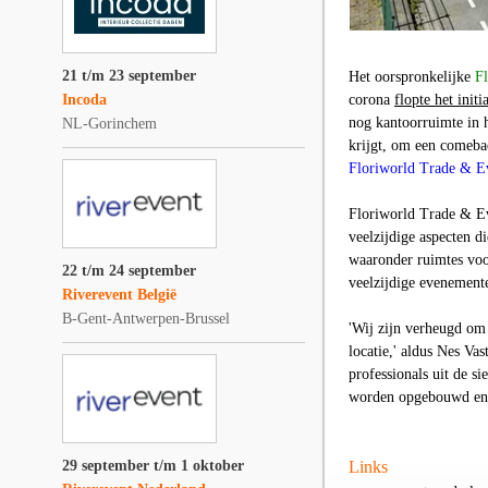
21 t/m 23 september
Het oorspronkelijke
F
Incoda
corona
flopte het initi
nog kantoorruimte in 
NL-Gorinchem
krijgt, om een comeba
Floriworld Trade & E
Floriworld Trade & E
veelzijdige aspecten d
waaronder ruimtes voo
22 t/m 24 september
veelzijdige evenemente
Riverevent België
B-Gent-Antwerpen-Brussel
'Wij zijn verheugd om
locatie,' aldus Nes Va
professionals uit de si
worden opgebouwd en p
29 september t/m 1 oktober
Links