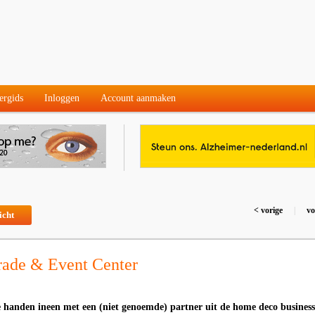
ergids
Inloggen
Account aanmaken
< vorige
|
vo
icht
rade & Event Center
e handen ineen met een (niet genoemde) partner uit de home deco business