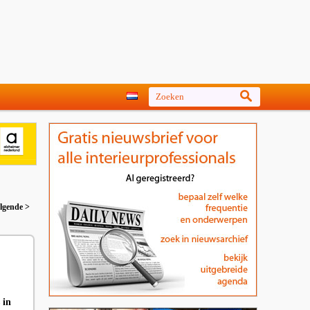
lgende >
 in