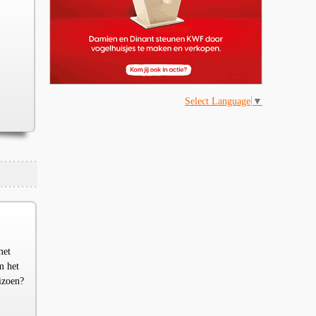
Select Language
▼
met
m het
izoen?