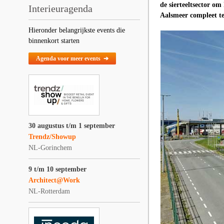
de sierteeltsector o
Interieuragenda
Aalsmeer compleet te
Hieronder belangrijkste events die
binnenkort starten
Agenda voor meer events ➔
30 augustus t/m 1 september
Trendz/Showup
NL-Gorinchem
9 t/m 10 september
Architect@Work
NL-Rotterdam