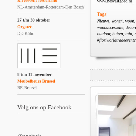
Riverevent Nederland
www.nesvastgoed.nl
NL-Amsterdam-Rotterdam-Den Bosch
Tags
27 t/m 30 oktober
Nieuws, wonen, woon, w
Orgatec
woonaccessoire, decorat
DE-Köln
outdoor, buiten, tuin,
#floriworldtradeeventc
8 t/m 11 november
Meubelbeurs Brussel
BE-Brussel
Volg ons op Facebook