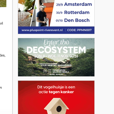
el
den,
es