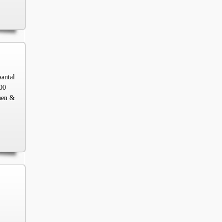
aantal
00
chen &