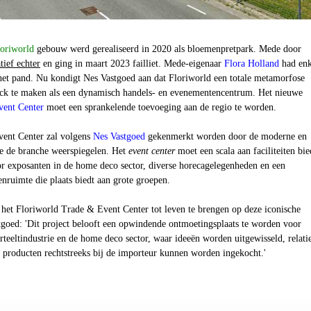
loriworld
gebouw werd gerealiseerd in 2020 als bloemenpretpark. Mede door
atief echter
en ging in maart 2023 failliet. Mede-eigenaar
Flora Holland
had enk
het pand. Nu kondigt Nes Vastgoed aan dat Floriworld een totale metamorfose
ck te maken als een dynamisch handels- en evenementencentrum. Het nieuwe
vent Center
moet een sprankelende toevoeging aan de regio te worden.
vent Center
zal volgens
Nes Vastgoed
gekenmerkt worden door de moderne en
ie de branche weerspiegelen. Het
event center
moet een scala aan faciliteiten bie
r exposanten in de home deco sector, diverse horecagelegenheden en een
nruimte die plaats biedt aan grote groepen.
 het Floriworld Trade & Event Center tot leven te brengen op deze iconische
stgoed: 'Dit project belooft een opwindende ontmoetingsplaats te worden voor
erteeltindustrie en de home deco sector, waar ideeën worden uitgewisseld, relati
roducten rechtstreeks bij de importeur kunnen worden ingekocht.'