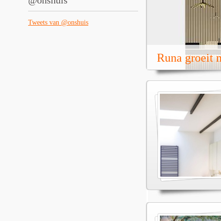
@onshuis
Tweets van @onshuis
Runa groeit m