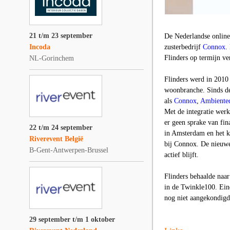
21 t/m 23 september
De Nederlandse onli
Incoda
zusterbedrijf
Connox
.
Flinders op termijn v
NL-Gorinchem
Flinders werd in 2010
woonbranche. Sinds 
als
Connox
,
Ambiented
Met de integratie werk
er geen sprake van fin
22 t/m 24 september
in Amsterdam en het k
Riverevent België
bij Connox. De nieuwe
B-Gent-Antwerpen-Brussel
actief blijft.
Flinders behaalde naa
in de Twinkle100. Ei
nog niet aangekondigd
29 september t/m 1 oktober