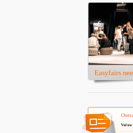
Easyfairs ne
Ontva
Vul uw 