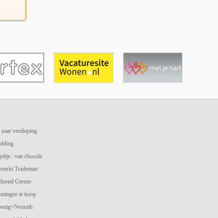
 naar verdieping
edding
geltje.. van chocola
terkt Trademart
hrend Cerene
oningen te koop
oenig+Neurath