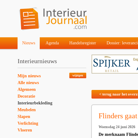
Nieuws
Agenda
Handelsregister
Dossier: leveranci
Interieurnieuws
Mijn nieuws
wijzigen
Alle nieuws
Algemeen
< terug naar het overz
Decoratie
Interieurbekleding
Meubelen
Flinders gaa
Slapen
Verlichting
Woensdag 24 juni 2026
Vloeren
De merknaam Flinder