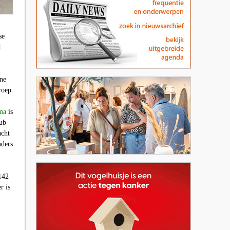
se
t
ine
roep
ma
is
hub
acht
nders
142
r is