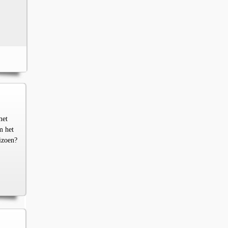
met
m het
izoen?