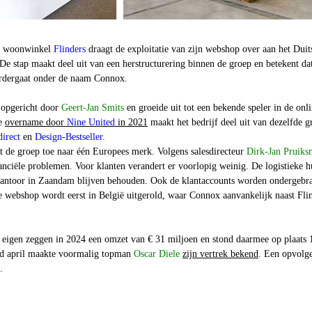
ne woonwinkel
Flinders
draagt de exploitatie van zijn webshop over aan het Duit
 De stap maakt deel uit van een herstructurering binnen de groep en betekent da
erdergaat onder de naam Connox.
 opgericht door
Geert-Jan Smits
en groeide uit tot een bekende speler in de onl
de
overname door
Nine United
in 2021
maakt het bedrijf deel uit van dezelfde g
irect
en
Design-Bestseller
.
t de groep toe naar één Europees merk. Volgens salesdirecteur
Dirk-Jan Pruiks
anciële problemen. Voor klanten verandert er voorlopig weinig. De logistieke 
antoor in Zaandam blijven behouden. Ook de klantaccounts worden ondergebr
 webshop wordt eerst in België uitgerold, waar Connox aanvankelijk naast Fli
r eigen zeggen in 2024 een omzet van € 31 miljoen en stond daarmee op plaats 
nd april maakte voormalig topman
Oscar Diele
zijn vertrek bekend
. Een opvolge
.