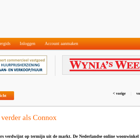
ergids
Inloggen
Account aanmaken
< vorige
|
vo
icht
t verder als Connox
s verdwijnt op termijn uit de markt. De Nederlandse online woonwinkel