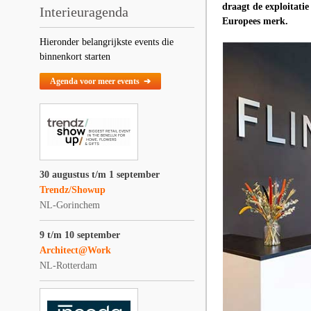
draagt de exploitati
Interieuragenda
Europees merk.
Hieronder belangrijkste events die
binnenkort starten
Agenda voor meer events ➔
30 augustus t/m 1 september
Trendz/Showup
NL-Gorinchem
9 t/m 10 september
Architect@Work
NL-Rotterdam