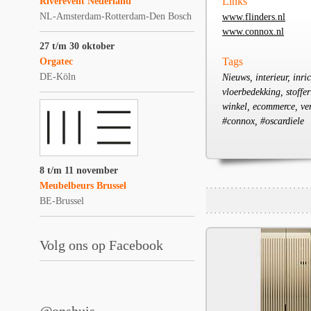
Links
Riverevent Nederland
NL-Amsterdam-Rotterdam-Den Bosch
www.flinders.nl
www.connox.nl
27 t/m 30 oktober
Tags
Orgatec
DE-Köln
Nieuws, interieur, inric
vloerbedekking, stoffer
winkel, ecommerce, ver
#connox, #oscardiele
8 t/m 11 november
Meubelbeurs Brussel
BE-Brussel
Volg ons op Facebook