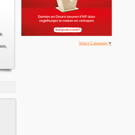
g,
Select Language
▼
mits,