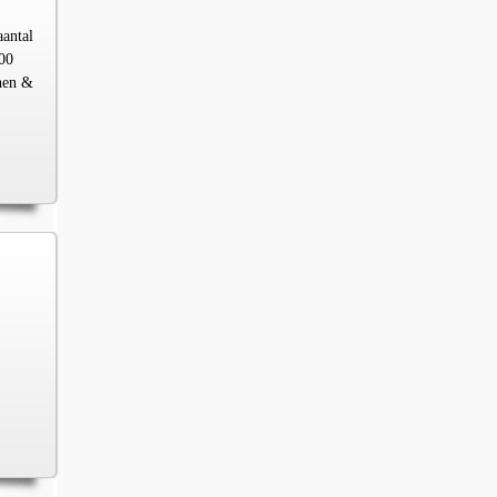
aantal
00
chen &