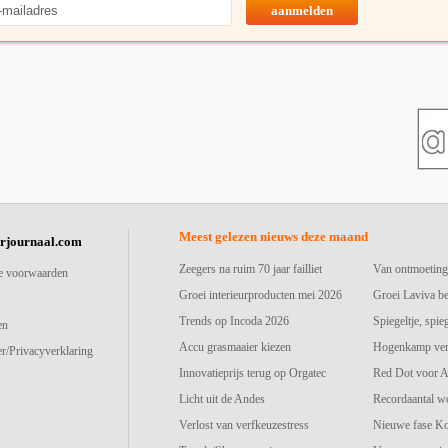
aanmelden
Meest gelezen nieuws deze maand
urjournaal.com
Zeegers na ruim 70 jaar failliet
Van ontmoeting
e voorwaarden
Groei interieurproducten mei 2026
Groei Laviva b
Trends op Incoda 2026
Spiegeltje, spie
en
Accu grasmaaier kiezen
Hogenkamp vers
r/Privacyverklaring
Innovatieprijs terug op Orgatec
Red Dot voor A
Licht uit de Andes
Recordaantal w
Verlost van verfkeuzestress
Nieuwe fase K