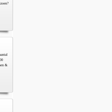
izoen?
aantal
00
chen &