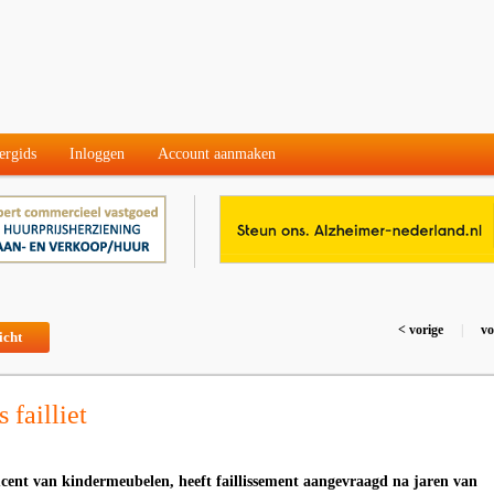
ergids
Inloggen
Account aanmaken
< vorige
|
vo
icht
 failliet
ent van kindermeubelen, heeft faillissement aangevraagd na jaren van