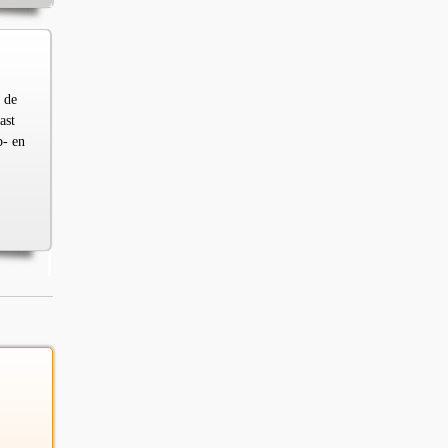
 de
ast
p- en