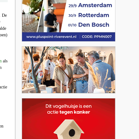
. De
9
alde
oen)
n
als
n
ctie
en