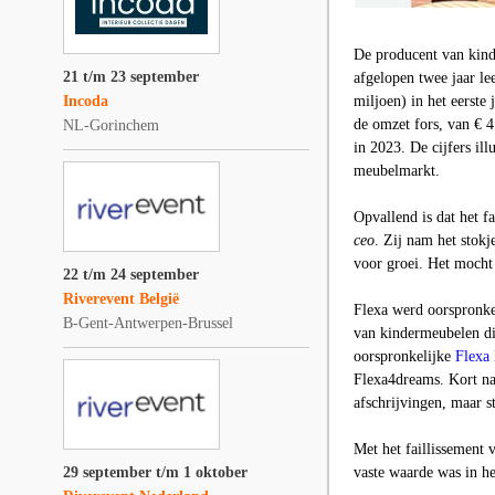
De producent van kind
21 t/m 23 september
afgelopen twee jaar l
Incoda
miljoen) in het eerste
de omzet fors, van € 
NL-Gorinchem
in 2023. De cijfers il
meubelmarkt.
Opvallend is dat het f
ceo
. Zij nam het stok
voor groei. Het mocht 
22 t/m 24 september
Riverevent België
Flexa werd oorspronke
B-Gent-Antwerpen-Brussel
van kindermeubelen di
oorspronkelijke
Flexa
Flexa4dreams. Kort na 
afschrijvingen, maar st
Met het faillissement 
29 september t/m 1 oktober
vaste waarde was in h