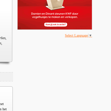
Select Language
▼
lies,
n,
met
m het