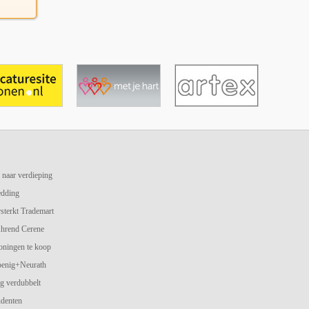
 naar verdieping
edding
terkt Trademart
hrend Cerene
oningen te koop
oenig+Neurath
g verdubbelt
udenten