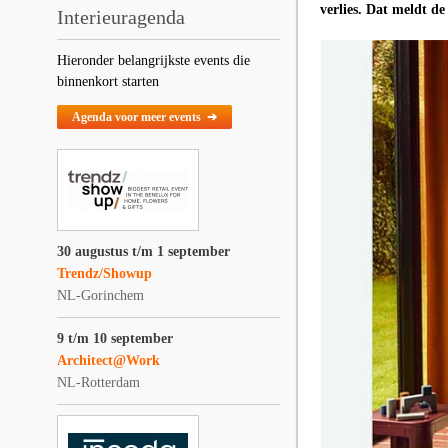
verlies. Dat meldt d
Interieuragenda
Hieronder belangrijkste events die
binnenkort starten
Agenda voor meer events ➔
30 augustus t/m 1 september
Trendz/Showup
NL-Gorinchem
9 t/m 10 september
Architect@Work
NL-Rotterdam