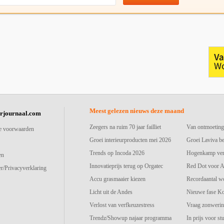
Meest gelezen nieuws deze maand
urjournaal.com
Zeegers na ruim 70 jaar failliet
Van ontmoeting
e voorwaarden
Groei interieurproducten mei 2026
Groei Laviva b
Trends op Incoda 2026
Hogenkamp vers
en
Innovatieprijs terug op Orgatec
Red Dot voor A
r/Privacyverklaring
Accu grasmaaier kiezen
Recordaantal w
Licht uit de Andes
Nieuwe fase K
Verlost van verfkeuzestress
Vraag zonwerin
Trendz/Showup najaar programma
In prijs voor st