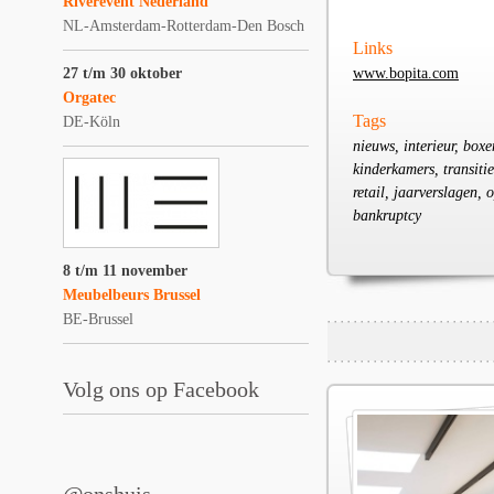
Riverevent Nederland
NL-Amsterdam-Rotterdam-Den Bosch
Links
27 t/m 30 oktober
www.bopita.com
Orgatec
Tags
DE-Köln
nieuws, interieur, box
kinderkamers, transitie
retail, jaarverslagen, 
bankruptcy
8 t/m 11 november
Meubelbeurs Brussel
BE-Brussel
Volg ons op Facebook