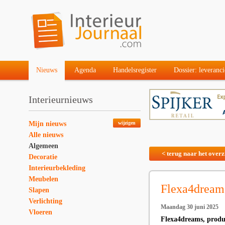
Nieuws
Agenda
Handelsregister
Dossier: leveranci
Interieurnieuws
Mijn nieuws
wijzigen
Alle nieuws
Algemeen
< terug naar het overz
Decoratie
Interieurbekleding
Meubelen
Flexa4dreams
Slapen
Verlichting
Maandag 30 juni 2025
Vloeren
Flexa4dreams, produc