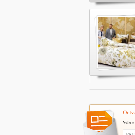
Ontva
Vul uw 