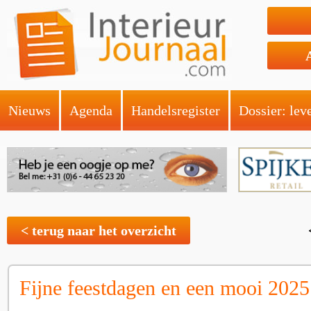
Nieuws
Agenda
Handelsregister
Dossier: lev
< terug naar het overzicht
Fijne feestdagen en een mooi 2025