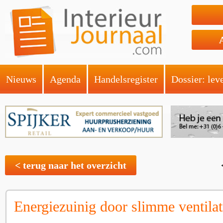
Nieuws
Agenda
Handelsregister
Dossier: lev
< terug naar het overzicht
Energiezuinig door slimme ventilat