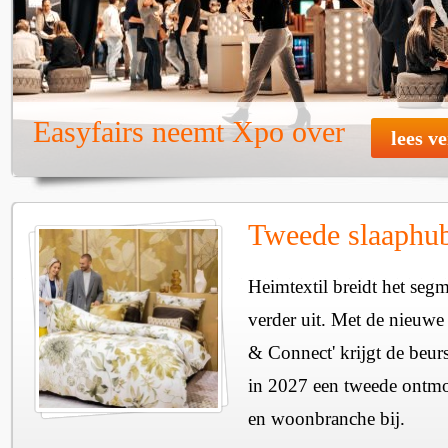
Easyfairs neemt Xpo over
lees v
Tweede slaaphub
Heimtextil breidt het seg
verder uit. Met de nieuwe
& Connect' krijgt de beurs
in 2027 een tweede ontmo
en woonbranche bij.