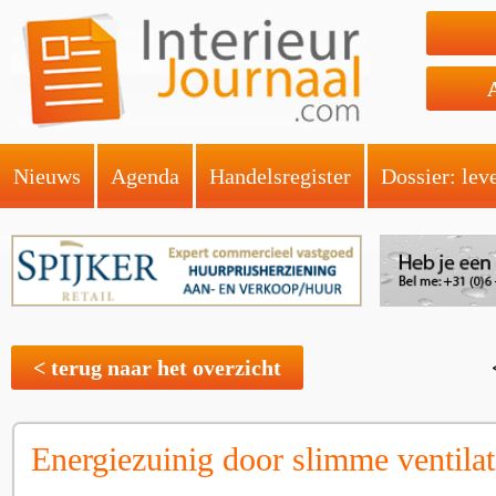
Nieuws
Agenda
Handelsregister
Dossier: lev
< terug naar het overzicht
Energiezuinig door slimme ventilat