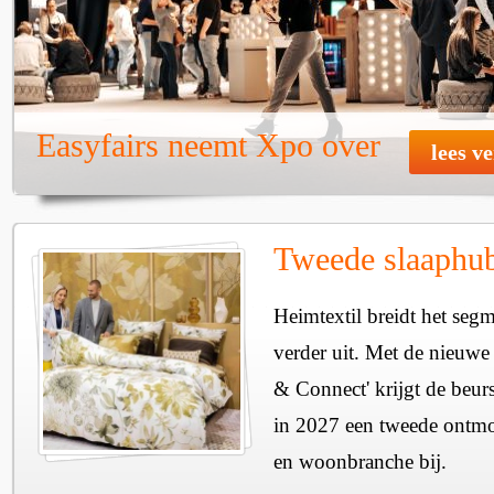
Easyfairs neemt Xpo over
lees v
Tweede slaaphub
Heimtextil breidt het seg
verder uit. Met de nieuwe
& Connect' krijgt de beurs
in 2027 een tweede ontmo
en woonbranche bij.