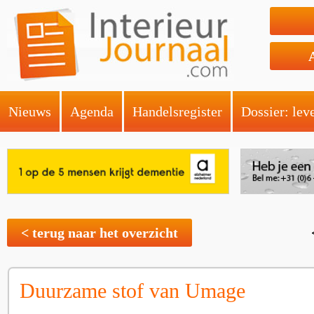
Nieuws
Agenda
Handelsregister
Dossier: lev
< terug naar het overzicht
Duurzame stof van Umage