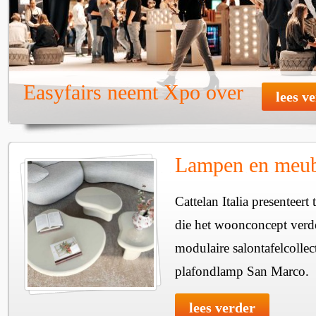
Easyfairs neemt Xpo over
lees v
Lampen en meube
Cattelan Italia presenteer
die het woonconcept verde
modulaire salontafelcollec
plafondlamp San Marco.
lees verder