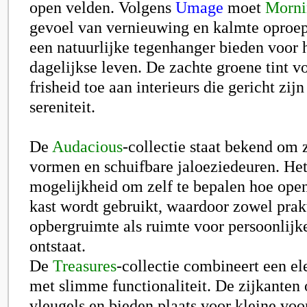
open velden. Volgens
Umage
moet
Morni
gevoel van vernieuwing en kalmte oproe
een natuurlijke tegenhanger bieden voor 
dagelijkse leven. De zachte groene tint v
frisheid toe aan interieurs die gericht zij
sereniteit.
De
Audacious
-collectie staat bekend om 
vormen en schuifbare jaloeziedeuren. Het
mogelijkheid om zelf te bepalen hoe open
kast wordt gebruikt, waardoor zowel prak
opbergruimte als ruimte voor persoonlijke
ontstaat.
De
Treasures
-collectie combineert een el
met slimme functionaliteit. De zijkanten
vleugels en bieden plaats voor kleine voo