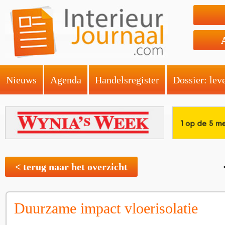
Nieuws
Agenda
Handelsregister
Dossier: lev
< terug naar het overzicht
Duurzame impact vloerisolatie