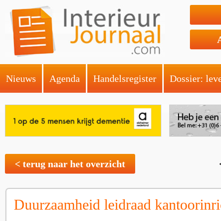
Nieuws
Agenda
Handelsregister
Dossier: lev
< terug naar het overzicht
Duurzaamheid leidraad kantoorinri