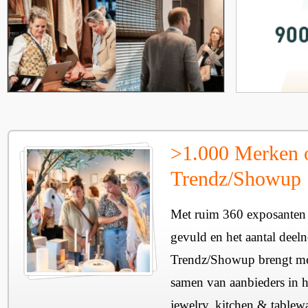
>1.000 Merken 
Trendz/Showup
Met ruim 360 exposanten i
gevuld en het aantal deel
Trendz/Showup brengt mee
samen van aanbieders in h
jewelry, kitchen & tablewa