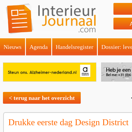
Nieuws
Agenda
Handelsregister
Dossier: lev
< terug naar het overzicht
Drukke eerste dag Design District