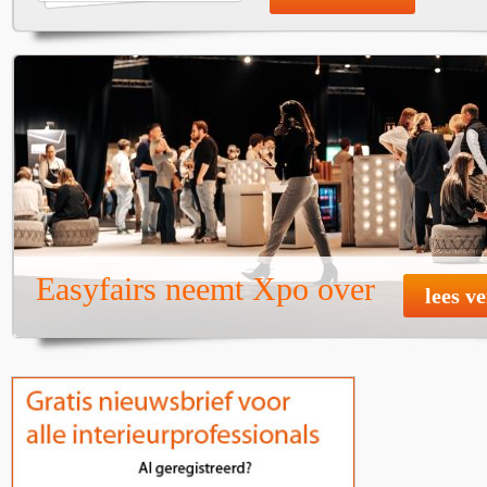
Easyfairs neemt Xpo over
lees v