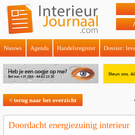
Nieuws
Agenda
Handelsregister
Dossier: lev
< terug naar het overzicht
Doordacht energiezuinig interieur