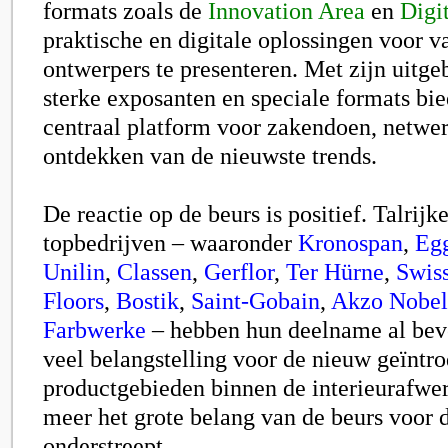
formats zoals de
Innovation Area
en
Digi
praktische en digitale oplossingen voor 
ontwerpers te presenteren. Met zijn uitge
sterke exposanten en speciale formats bie
centraal platform voor zakendoen, netwer
ontdekken van de nieuwste trends.
De reactie op de beurs is positief. Talrij
topbedrijven – waaronder
Kronospan
,
Eg
Unilin
,
Classen
,
Gerflor
,
Ter Hürne
,
Swis
Floors
,
Bostik
,
Saint-Gobain
,
Akzo Nobel
Farbwerke
– hebben hun deelname al beve
veel belangstelling voor de nieuw geïntr
productgebieden binnen de interieurafwer
meer het grote belang van de beurs voor 
onderstreept.