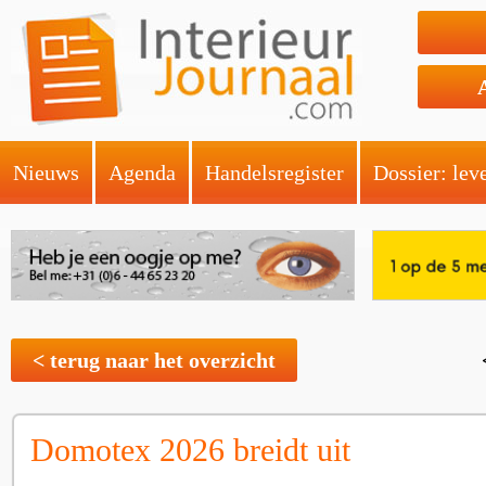
Nieuws
Agenda
Handelsregister
Dossier: lev
< terug naar het overzicht
Domotex 2026 breidt uit