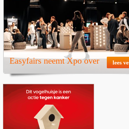
Easyfairs neemt Xpo over
lees v