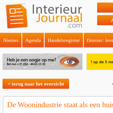
Nieuws
Agenda
Handelsregister
Dossier: lev
< terug naar het overzicht
De Woonindustrie staat als een hui