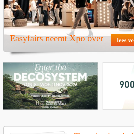
Easyfairs neemt Xpo over
lees v