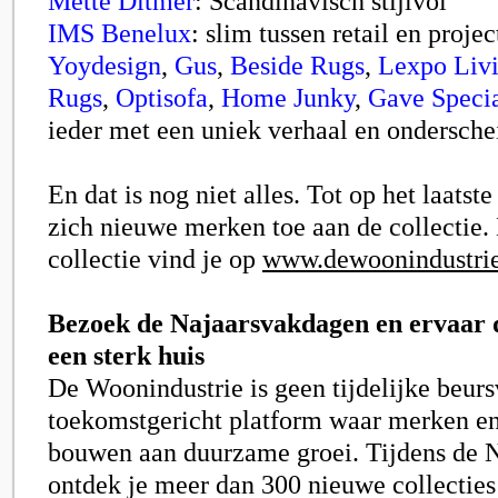
Mette Ditmer
: Scandinavisch stijlvol
IMS Benelux
: slim tussen retail en projec
Yoydesign
,
Gus
,
Beside Rugs
,
Lexpo Liv
Rugs
,
Optisofa
,
Home Junky
,
Gave Specia
ieder met een uniek verhaal en ondersche
En dat is nog niet alles. Tot op het laat
zich nieuwe merken toe aan de collectie.
collectie vind je op
www.dewoonindustrie
Bezoek de Najaarsvakdagen en ervaar 
een sterk huis
De Woonindustrie is geen tijdelijke beurs
toekomstgericht platform waar merken e
bouwen aan duurzame groei. Tijdens de 
ontdek je meer dan 300 nieuwe collecties