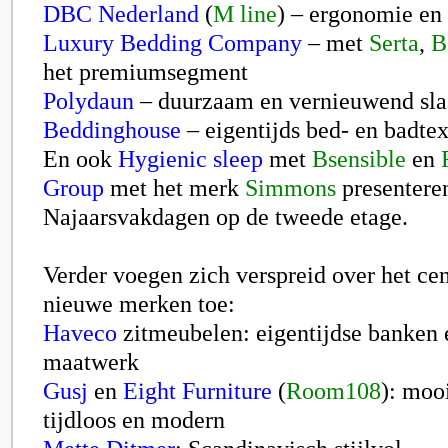
DBC Nederland
(
M line
) – ergonomie en
Luxury Bedding Company
– met
Serta
,
B
het premiumsegment
Polydaun
– duurzaam en vernieuwend sla
Beddinghouse
– eigentijds bed- en badtex
En ook
Hygienic sleep
met
Bsensible
en
Group
met het merk
Simmons
presenteren
Najaarsvakdagen op de tweede etage.
Verder voegen zich verspreid over het ce
nieuwe merken toe:
Haveco
zitmeubelen: eigentijdse banken 
maatwerk
Gusj
en
Eight Furniture
(
Room108
): moo
tijdloos en modern