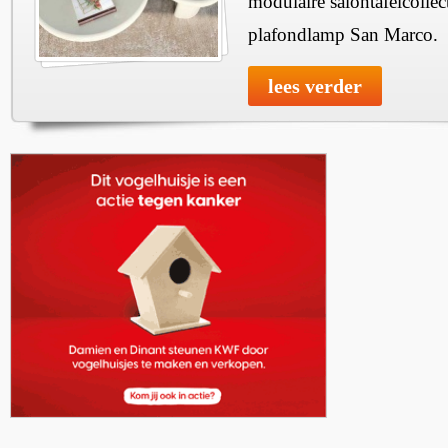
modulaire salontafelcollec
plafondlamp San Marco.
lees verder