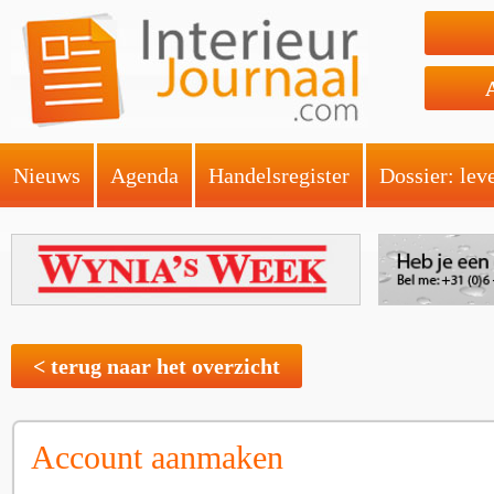
Nieuws
Agenda
Handelsregister
Dossier: lev
< terug naar het overzicht
Account aanmaken