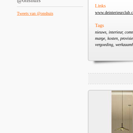
@onshuis
Links
www.deinterieurclub.
Tweets van @onshuis
Tags
nieuws, interieur, comm
marge, kosten, provisi
vergoeding, werkzaamh