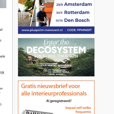
el
n
nele
ijk
ie-
f
ft