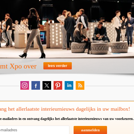
emt Xpo over
lees verder
ng het allerlaatste interieurnieuws dagelijks in uw mailbox!
e-mailadres in en ontvang dagelijks het allerlaatste interieurnieuws van uw voorkeuren.
aanmelden