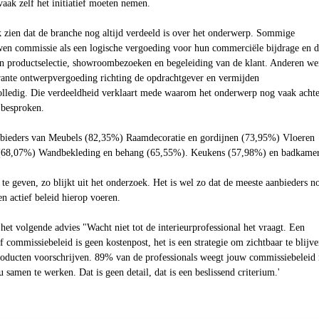
vaak zelf het initiatief moeten nemen.
k zien dat de branche nog altijd verdeeld is over het onderwerp. Sommige
wen commissie als een logische vergoeding voor hun commerciële bijdrage en 
n in productselectie, showroombezoeken en begeleiding van de klant. Anderen w
arante ontwerpvergoeding richting de opdrachtgever en vermijden
lledig. Die verdeeldheid verklaart mede waarom het onderwerp nog vaak achte
 besproken.
nbieders van
Meubels (82,35%) Raamdecoratie en gordijnen (73,95%) Vloeren
 (68,07%) Wandbekleding en behang (65,55%). Keukens (57,98%) en badkame
 te geven, zo blijkt uit het onderzoek. Het is wel zo dat de meeste aanbieders n
en actief beleid hierop voeren.
 het volgende advies "
Wacht niet tot de interieurprofessional het vraagt. Een
f commissiebeleid is geen kostenpost, het is een strategie om zichtbaar te blijve
oducten voorschrijven. 89% van de professionals weegt jouw commissiebeleid
 samen te werken. Dat is geen detail, dat is een beslissend criterium.'