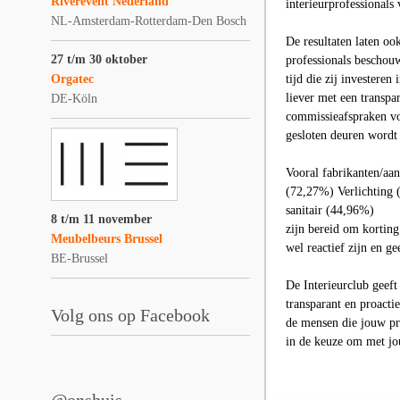
Riverevent Nederland
interieurprofessionals 
NL-Amsterdam-Rotterdam-Den Bosch
De resultaten laten oo
27 t/m 30 oktober
professionals beschou
Orgatec
tijd die zij investere
liever met een transp
DE-Köln
commissieafspraken vo
gesloten deuren wordt
Vooral fabrikanten/aa
(72,27%) Verlichting
sanitair (44,96%)
8 t/m 11 november
zijn bereid om korting
Meubelbeurs Brussel
wel reactief zijn en ge
BE-Brussel
De Interieurclub geeft
transparant en proactie
Volg ons op Facebook
de mensen die jouw pr
in de keuze om met jou