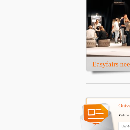
Easyfairs ne
Ontva
Vul uw 