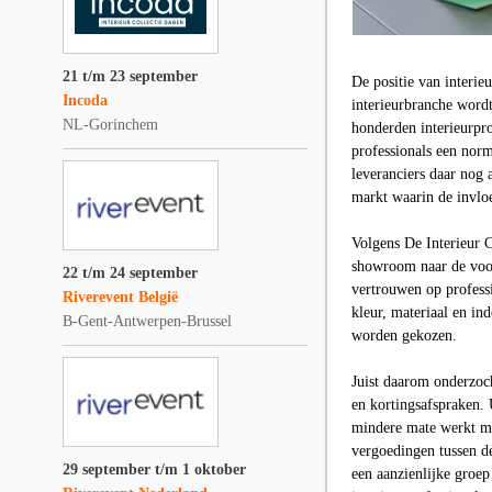
21 t/m 23 september
De positie van interieu
Incoda
interieurbranche wordt
NL-Gorinchem
honderden interieurpro
professionals een norm
leveranciers daar nog 
markt waarin de invloe
Volgens De Interieur C
showroom naar de voor
22 t/m 24 september
vertrouwen op professi
Riverevent België
kleur, materiaal en in
B-Gent-Antwerpen-Brussel
worden gekozen.
Juist daarom onderzoc
en kortingsafspraken. 
mindere mate werkt me
vergoedingen tussen de
29 september t/m 1 oktober
een aanzienlijke groep