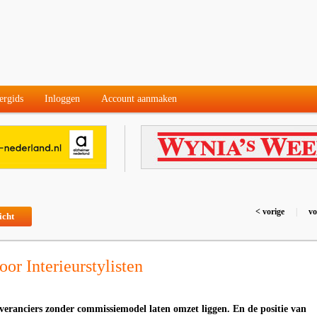
ergids
Inloggen
Account aanmaken
< vorige
|
vo
icht
or Interieurstylisten
everanciers zonder commissiemodel laten omzet liggen. En de positie van