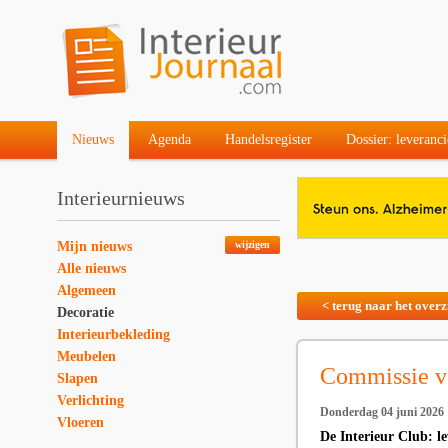
Nieuws
Agenda
Handelsregister
Dossier: leveranci
Interieurnieuws
Mijn nieuws
wijzigen
Alle nieuws
Algemeen
< terug naar het overz
Decoratie
Interieurbekleding
Meubelen
Commissie vo
Slapen
Verlichting
Donderdag 04 juni 2026
Vloeren
De Interieur Club: l