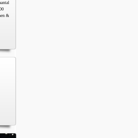
aantal
00
chen &