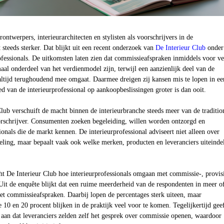
rontwerpers, interieurarchitecten en stylisten als voorschrijvers in de
 steeds sterker. Dat blijkt uit een recent onderzoek van
De Interieur Club
onder
fessionals. De uitkomsten laten zien dat commissieafspraken inmiddels voor ve
aal onderdeel van het verdienmodel zijn, terwijl een aanzienlijk deel van de
altijd terughoudend mee omgaat. Daarmee dreigen zij kansen mis te lopen in ee
d van de interieurprofessional op aankoopbeslissingen groter is dan ooit.
lub verschuift de macht binnen de interieurbranche steeds meer van de traditio
schrijver. Consumenten zoeken begeleiding, willen worden ontzorgd en
onals die de markt kennen. De interieurprofessional adviseert niet alleen over
deling, maar bepaalt vaak ook welke merken, producten en leveranciers uiteindel
ht De Interieur Club hoe interieurprofessionals omgaan met commissie-, provis
Uit de enquête blijkt dat een ruime meerderheid van de respondenten in meer o
t commissieafspraken. Daarbij lopen de percentages sterk uiteen, maar
 10 en 20 procent blijken in de praktijk veel voor te komen. Tegelijkertijd gee
 aan dat leveranciers zelden zelf het gesprek over commissie openen, waardoor