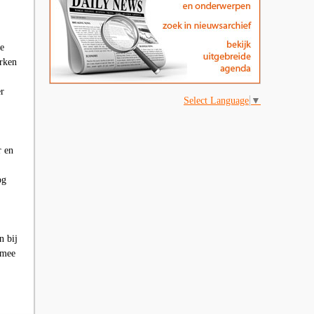
de
erken
r
Select Language
▼
r en
og
n bij
 mee