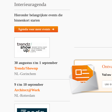
Interieuragenda
Hieronder belangrijkste events die
binnenkort starten
Agenda voor meer events ➔
30 augustus t/m 1 september
Ontva
Trendz/Showup
NL-Gorinchem
Vul uw 
9 t/m 10 september
Architect@Work
NL-Rotterdam