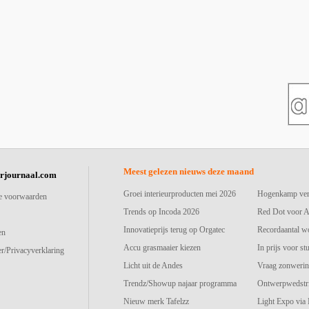
Meest gelezen nieuws deze maand
urjournaal.com
Groei interieurproducten mei 2026
Hogenkamp vers
e voorwaarden
Trends op Incoda 2026
Red Dot voor A
Innovatieprijs terug op Orgatec
Recordaantal w
en
Accu grasmaaier kiezen
In prijs voor st
r/Privacyverklaring
Licht uit de Andes
Vraag zonwerin
Trendz/Showup najaar programma
Ontwerpwedstri
Nieuw merk Tafelzz
Light Expo via