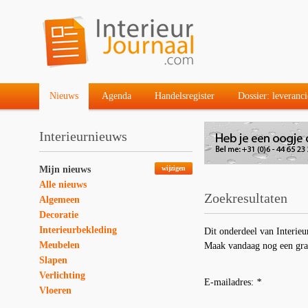
Nieuws
Agenda
Handelsregister
Dossier: leveranci
Interieurnieuws
Mijn nieuws
wijzigen
Alle nieuws
Zoekresultaten
Algemeen
Decoratie
Interieurbekleding
Dit onderdeel van Interieu
Meubelen
Maak vandaag nog een gra
Slapen
Verlichting
E-mailadres:
*
Vloeren