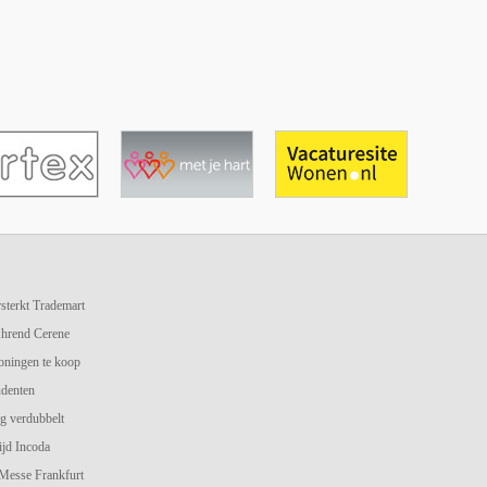
terkt Trademart
hrend Cerene
oningen te koop
udenten
g verdubbelt
jd Incoda
 Messe Frankfurt