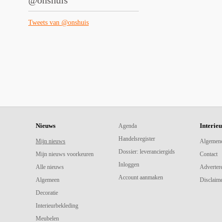
@onshuis
Tweets van @onshuis
Nieuws
Interie
Agenda
Handelsregister
Mijn nieuws
Algemen
Dossier: leveranciergids
Mijn nieuws voorkeuren
Contact
Inloggen
Alle nieuws
Adverter
Account aanmaken
Algemeen
Disclaime
Decoratie
Interieurbekleding
Meubelen