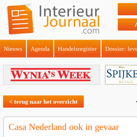
Nieuws
Agenda
Handelsregister
Dossier: lev
< terug naar het overzicht
Casa Nederland ook in gevaar