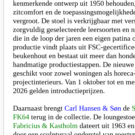
kenmerkende ontwerp uit 1950 behouden, 
zitcomfort en de toepassingsmogelijkhe
vergroot. De stoel is verkrijgbaar met ver
zorgvuldig geselecteerde leersoorten en na
die in de loop der jaren een eigen patina
productie vindt plaats uit FSC-gecertifice
beukenhout en bestaat uit meer dan honde
handmatige productiestappen. De nieuwe 
geschikt voor zowel woningen als horeca
projectinterieurs. Van 1 oktober tot en m
2026 gelden introductieprijzen.
Daarnaast brengt
Carl Hansen & Søn
de
S
FK64
terug in de collectie. De loungesto
Fabricius & Kastholm
dateert uit 1963 en
door een sculpturaal onderstel van roestvri