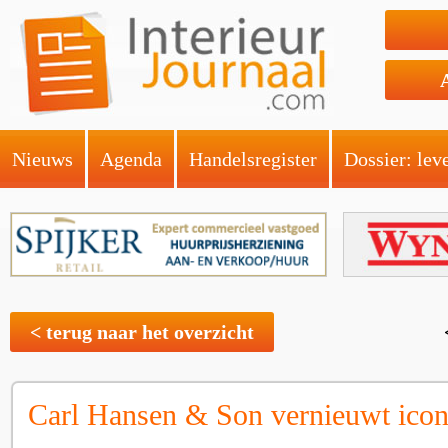
Nieuws
Agenda
Handelsregister
Dossier: lev
< terug naar het overzicht
Carl Hansen & Son vernieuwt ico