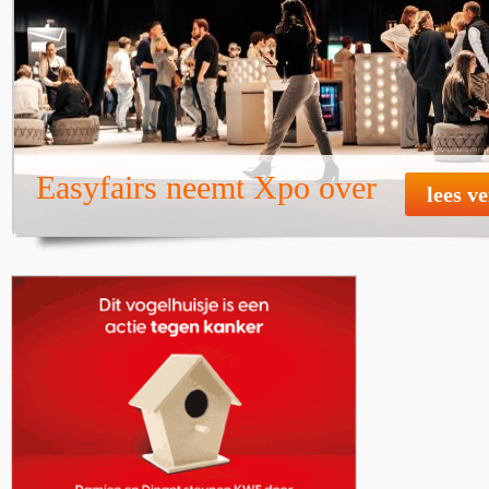
Easyfairs neemt Xpo over
lees v