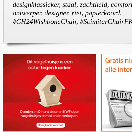
designklassieker, staal, zachtheid, comfor
ontwerper, designer, riet, papierkoord,
#CH24WishboneChair, #ScimitarChairF