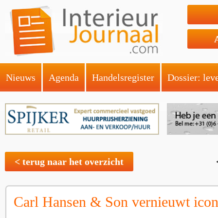
Nieuws
Agenda
Handelsregister
Dossier: lev
< terug naar het overzicht
Carl Hansen & Son vernieuwt ico