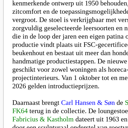
kenmerkende ontwerp uit 1950 behouden, 
zitcomfort en de toepassingsmogelijkhe
vergroot. De stoel is verkrijgbaar met ver
zorgvuldig geselecteerde leersoorten en na
die in de loop der jaren een eigen patina
productie vindt plaats uit FSC-gecertifice
beukenhout en bestaat uit meer dan honde
handmatige productiestappen. De nieuwe 
geschikt voor zowel woningen als horeca
projectinterieurs. Van 1 oktober tot en m
2026 gelden introductieprijzen.
Daarnaast brengt
Carl Hansen & Søn
de
S
FK64
terug in de collectie. De loungesto
Fabricius & Kastholm
dateert uit 1963 en
door een sculpturaal onderstel van roestvri