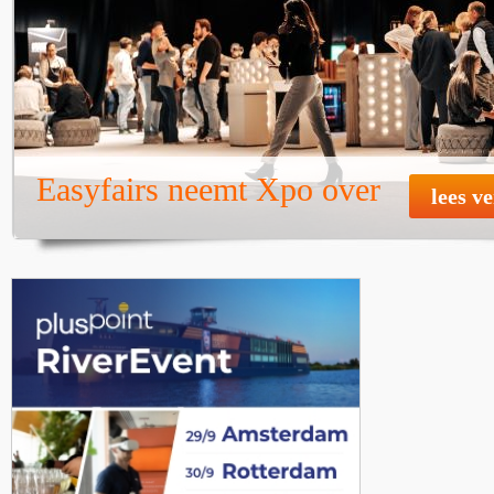
Easyfairs neemt Xpo over
lees v