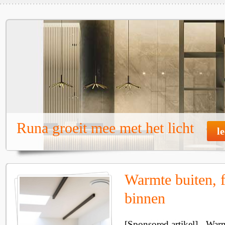
Runa groeit mee met het licht
l
Warmte buiten, f
binnen
[Sponsored artikel] - Wa