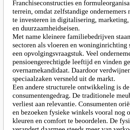
Franchiseconstructies en formuleorganisa
terrein, omdat zelfstandige ondernemers
te investeren in digitalisering, marketing
en duurzaamheidseisen.
Met name kleinere familiebedrijven staan
sectoren als vloeren en woninginrichting
een opvolgingsvraagstuk. Veel onderneme
pensioengerechtigde leeftijd en vinden g
overnamekandidaat. Daardoor verdwijnen
speciaalzaken versneld uit de markt.
Een andere structurele ontwikkeling is de
consumentengedrag. De traditionele meu
verliest aan relevantie. Consumenten orië
en bezoeken fysieke winkels vooral nog 
kleuren en comfort te beoordelen. De fys
verandert daarmee steeds meer van verko