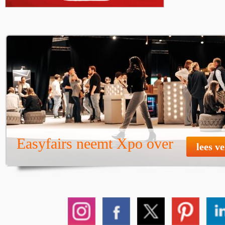
Easyfairs neemt Xpo over
lees v