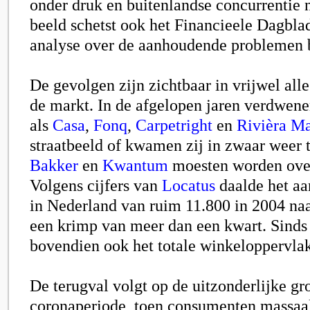
onder druk en buitenlandse concurrentie 
beeld schetst ook het Financieele Dagblad
analyse over de aanhoudende problemen 
De gevolgen zijn zichtbaar in vrijwel al
de markt. In de afgelopen jaren verdwe
als
Casa
,
Fonq
,
Carpetright
en
Rivièra M
straatbeeld of kwamen zij in zwaar weer 
Bakker
en
Kwantum
moesten worden ov
Volgens cijfers van
Locatus
daalde het aa
in Nederland van ruim 11.800 in 2004 naa
een krimp van meer dan een kwart. Sinds 
bovendien ook het totale winkeloppervlak
De terugval volgt op de uitzonderlijke gro
coronaperiode, toen consumenten massaal