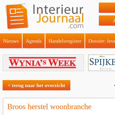
Nieuws
Agenda
Handelsregister
Dossier: lev
< terug naar het overzicht
Broos herstel woonbranche