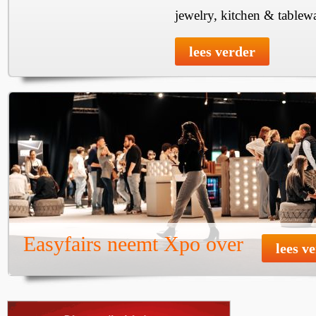
jewelry, kitchen & tablewa
lees verder
Easyfairs neemt Xpo over
lees v