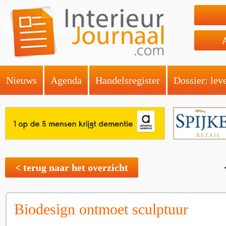
Nieuws
Agenda
Handelsregister
Dossier: lev
< terug naar het overzicht
Biodesign ontmoet sculptuur