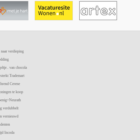
 naar verdieping
edding
geltje.. van chocola
terkt Trademart
hrend Cerene
oningen te koop
oenig+Neurath
g verdubbelt
am vernieuwd
udenten
jd Incoda