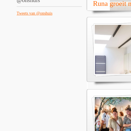
@onshuis
Runa groeit m
Tweets van @onshuis