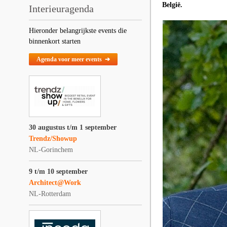
België.
Interieuragenda
Hieronder belangrijkste events die
binnenkort starten
Agenda voor meer events ➔
30 augustus t/m 1 september
Trendz/Showup
NL-Gorinchem
9 t/m 10 september
Architect@Work
NL-Rotterdam