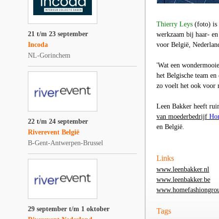
Thierry Leys
(foto)
is
21 t/m 23 september
werkzaam bij haar- en
Incoda
voor België, Nederlan
NL-Gorinchem
'Wat een wondermooie 
het Belgische team en
zo voelt het ook voor 
Leen Bakker heeft rui
van moederbedrijf
Hom
22 t/m 24 september
en België.
Riverevent België
B-Gent-Antwerpen-Brussel
Links
www.leenbakker.nl
www.leenbakker.be
www.homefashiongro
29 september t/m 1 oktober
Tags