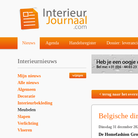
Nieuws
Agenda
Handelsregister
Dossier: leveranci
Interieurnieuws
Mijn nieuws
wijzigen
Alle nieuws
Algemeen
< terug naar het overz
Decoratie
Interieurbekleding
Meubelen
Belgische di
Slapen
Verlichting
Dinsdag 31 december 20
Vloeren
De Homefashion Group