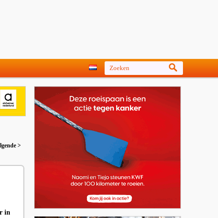
lgende >
r in