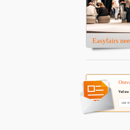
Easyfairs ne
Ontva
Vul uw 