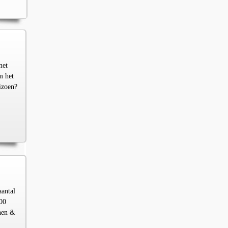
met
m het
izoen?
aantal
00
chen &