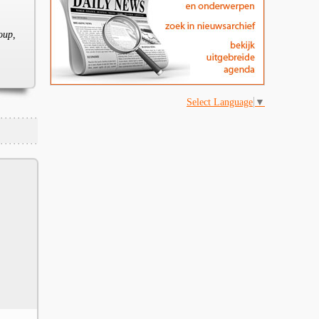
oup,
Select Language
▼