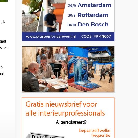
ijk
 met
s' en
eo
and