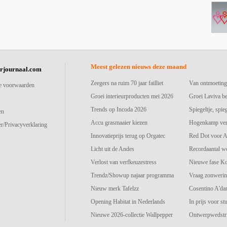
Meest gelezen nieuws deze maand
urjournaal.com
Zeegers na ruim 70 jaar failliet
Van ontmoeting
e voorwaarden
Groei interieurproducten mei 2026
Groei Laviva b
Trends op Incoda 2026
Spiegeltje, spie
en
Accu grasmaaier kiezen
Hogenkamp vers
r/Privacyverklaring
Innovatieprijs terug op Orgatec
Red Dot voor A
Licht uit de Andes
Recordaantal w
Verlost van verfkeuzestress
Nieuwe fase K
Trendz/Showup najaar programma
Vraag zonwerin
Nieuw merk Tafelzz
Cosentino A'd
Opening Habitat in Nederlands
In prijs voor st
Nieuwe 2026-collectie Wallpepper
Ontwerpwedstri