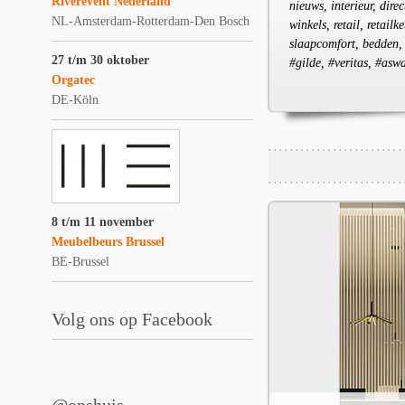
Riverevent Nederland
nieuws, interieur, dire
NL-Amsterdam-Rotterdam-Den Bosch
winkels, retail, retai
slaapcomfort, bedden,
27 t/m 30 oktober
#gilde, #veritas, #asw
Orgatec
DE-Köln
8 t/m 11 november
Meubelbeurs Brussel
BE-Brussel
Volg ons op Facebook