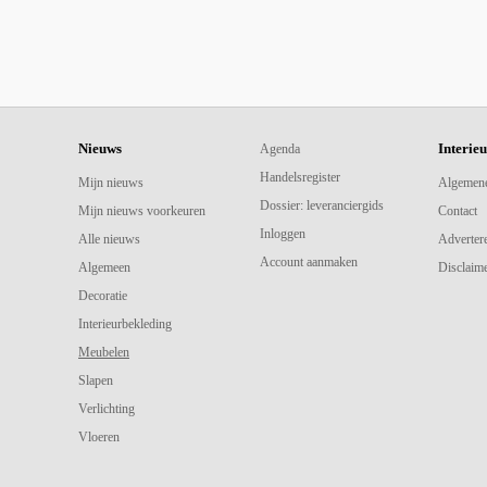
Nieuws
Interie
Agenda
Handelsregister
Mijn nieuws
Algemen
Dossier: leveranciergids
Mijn nieuws voorkeuren
Contact
Inloggen
Alle nieuws
Adverter
Account aanmaken
Algemeen
Disclaime
Decoratie
Interieurbekleding
Meubelen
Slapen
Verlichting
Vloeren