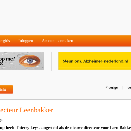
ergids
Inloggen
Account aanmaken
< vorige
|
vo
icht
recteur Leenbakker
24
 heeft Thierry Leys aangesteld als de nieuwe directeur voor Leen Bakke