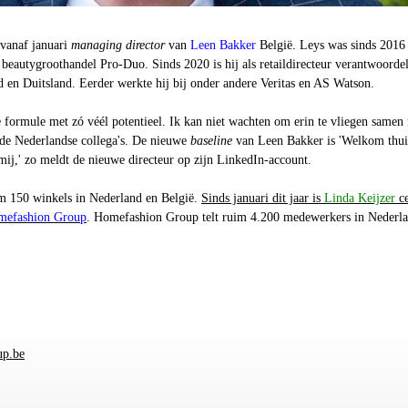
 vanaf januari
managing director
van
Leen Bakker
België. Leys was sinds 2016
 beautygroothandel
Pro-Duo
. Sinds 2020 is hij als retaildirecteur verantwoordel
d en Duitsland. Eerder werkte hij bij onder andere
Veritas
en
AS Watson.
formule met zó véél potentieel. Ik kan niet wachten om erin te vliegen samen
 de Nederlandse collega's. De nieuwe
baseline
van Leen Bakker is 'Welkom thui
mij,' zo meldt de nieuwe directeur op zijn LinkedIn-account.
m 150 winkels in Nederland en België.
Sinds januari dit jaar is
Linda Keijzer
c
efashion Group
. Homefashion Group telt ruim 4.200 medewerkers in Nederl
up.be