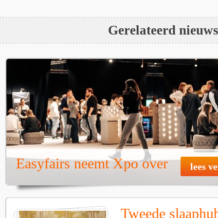
Gerelateerd nieuw
Easyfairs neemt Xpo over
lees v
Tweede slaaphub