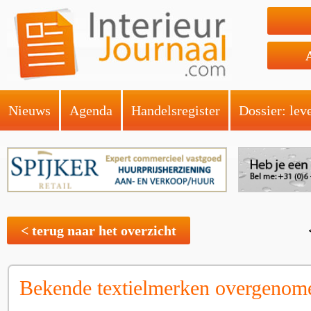
Nieuws
Agenda
Handelsregister
Dossier: lev
< terug naar het overzicht
Bekende textielmerken overgenom