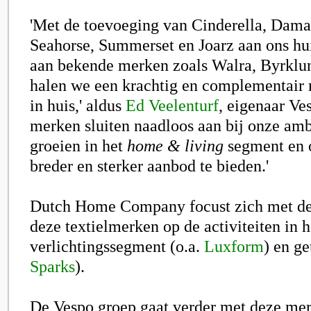
'Met de toevoeging van Cinderella, Da
Seahorse, Summerset en Joarz aan ons hui
aan bekende merken zoals Walra, Byrklun
halen we een krachtig en complementair 
in huis,' aldus
Ed Veelenturf
, eigenaar Ve
merken sluiten naadloos aan bij onze amb
groeien in het
home & living
segment en 
breder en sterker aanbod te bieden.'
Dutch Home Company
focust zich met d
deze textielmerken op de activiteiten in h
verlichtingssegment (o.a.
Luxform
) en ge
Sparks
).
De Vespo groep
gaat verder met deze mer