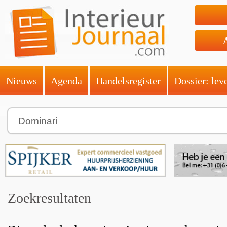
Nieuws
Agenda
Handelsregister
Dossier: lev
Zoekresultaten