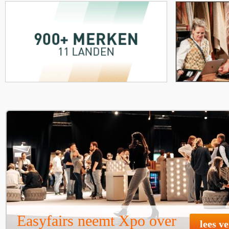
Easyfairs neemt Xpo over
lees v