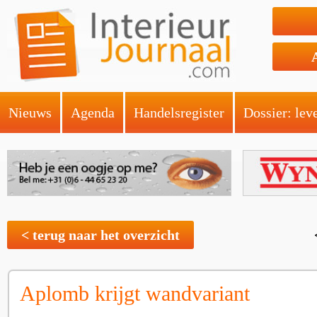
Nieuws
Agenda
Handelsregister
Dossier: lev
< terug naar het overzicht
Aplomb krijgt wandvariant